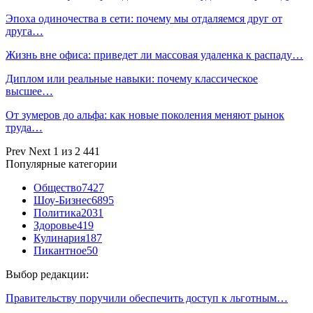
Эпоха одиночества в сети: почему мы отдаляемся друг от
друга…
Жизнь вне офиса: приведет ли массовая удаленка к распаду…
Диплом или реальные навыки: почему классическое
высшее…
От зумеров до альфа: как новые поколения меняют рынок
труда…
Prev
Next
1 из 2 441
Популярные категории
Общество
7427
Шоу-Бизнес
6895
Политика
2031
Здоровье
419
Кулинария
187
Пикантное
50
Выбор редакции:
Правительству поручили обеспечить доступ к льготным…