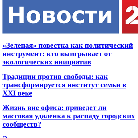
«Зеленая» повестка как политический
инструмент: кто выигрывает от
экологических инициатив
Традиции против свободы: как
трансформируется институт семьи в
XXI веке
Жизнь вне офиса: приведет ли
массовая удаленка к распаду городских
сообществ?