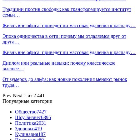
Традиции против свободы: как трансформируется институт
семьи…
Жизнь вне офиса: приведет ли массовая удаленка к распаду…
Эпоха одиночества в сети: почему мы отдаляемся друг от
друга…
Жизнь вне офиса: приведет ли массовая удаленка к распаду…
Диплом или реальные навыки: почему классическое
высшее…
От зумеров до альфа: как новые поколения меняют рынок
труда…
Prev
Next
1 из 2 441
Популярные категории
Общество
7427
Шоу-Бизнес
6895
Политика
2031
Здоровье
419
Кулинария
187
Пикантное
50