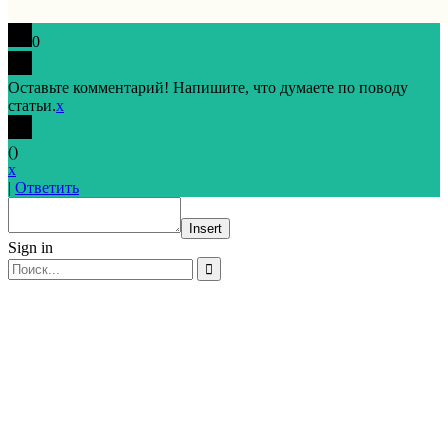
0
Оставьте комментарий! Напишите, что думаете по поводу
статьи.
x
(
)
x
|
Ответить
Insert
Sign in