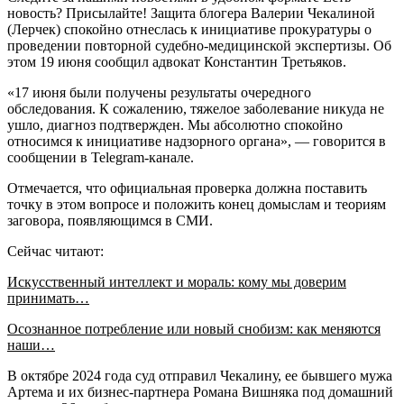
новость? Присылайте! Защита блогера Валерии Чекалиной
(Лерчек) спокойно отнеслась к инициативе прокуратуры о
проведении повторной судебно-медицинской экспертизы. Об
этом 19 июня сообщил адвокат Константин Третьяков.
«17 июня были получены результаты очередного
обследования. К сожалению, тяжелое заболевание никуда не
ушло, диагноз подтвержден. Мы абсолютно спокойно
относимся к инициативе надзорного органа», — говорится в
сообщении в Telegram-канале.
Отмечается, что официальная проверка должна поставить
точку в этом вопросе и положить конец домыслам и теориям
заговора, появляющимся в СМИ.
Сейчас читают:
Искусственный интеллект и мораль: кому мы доверим
принимать…
Осознанное потребление или новый снобизм: как меняются
наши…
В октябре 2024 года суд отправил Чекалину, ее бывшего мужа
Артема и их бизнес-партнера Романа Вишняка под домашний