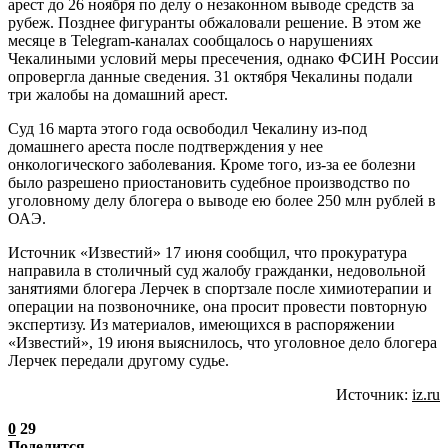
арест до 26 ноября по делу о незаконном выводе средств за
рубеж. Позднее фигуранты обжаловали решение. В этом же
месяце в Telegram-каналах сообщалось о нарушениях
Чекалиными условий меры пресечения, однако ФСИН России
опровергла данные сведения. 31 октября Чекалины подали
три жалобы на домашний арест.
Суд 16 марта этого года освободил Чекалину из-под
домашнего ареста после подтверждения у нее
онкологического заболевания. Кроме того, из-за ее болезни
было разрешено приостановить судебное производство по
уголовному делу блогера о выводе ею более 250 млн рублей в
ОАЭ.
Источник «Известий» 17 июня сообщил, что прокуратура
направила в столичный суд жалобу гражданки, недовольной
занятиями блогера Лерчек в спортзале после химиотерапии и
операции на позвоночнике, она просит провести повторную
экспертизу. Из материалов, имеющихся в распоряжении
«Известий», 19 июня выяснилось, что уголовное дело блогера
Лерчек передали другому судье.
Источник:
iz.ru
0
29
Поделится