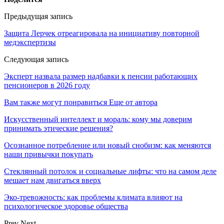
Предыдущая запись
Защита Лерчек отреагировала на инициативу повторной
медэкспертизы
Следующая запись
Эксперт назвала размер надбавки к пенсии работающих
пенсионеров в 2026 году
Вам также могут понравиться
Еще от автора
Искусственный интеллект и мораль: кому мы доверим
принимать этические решения?
Осознанное потребление или новый снобизм: как меняются
наши привычки покупать
Стеклянный потолок и социальные лифты: что на самом деле
мешает нам двигаться вверх
Эко-тревожность: как проблемы климата влияют на
психологическое здоровье общества
Prev
Next