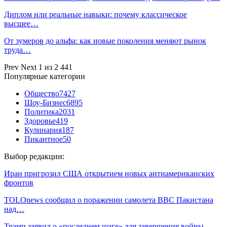
Диплом или реальные навыки: почему классическое
высшее…
От зумеров до альфа: как новые поколения меняют рынок
труда…
Prev
Next
1 из 2 441
Популярные категории
Общество
7427
Шоу-Бизнес
6895
Политика
2031
Здоровье
419
Кулинария
187
Пикантное
50
Выбор редакции:
Иран пригрозил США открытием новых антиамериканских
фронтов
TOLOnews сообщил о поражении самолета ВВС Пакистана
над…
Трамп заявил о «последнем шаге» для завершения войны