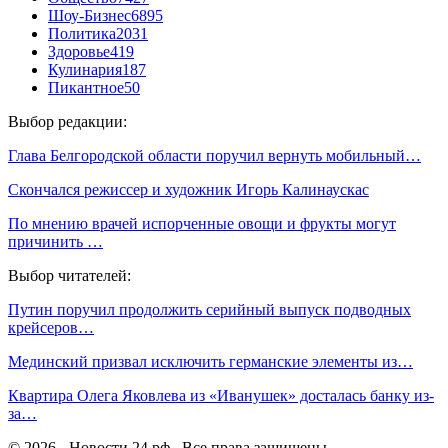
Шоу-Бизнес
6895
Политика
2031
Здоровье
419
Кулинария
187
Пикантное
50
Выбор редакции:
Глава Белгородской области поручил вернуть мобильный…
Скончался режиссер и художник Игорь Калинаускас
По мнению врачей испорченные овощи и фрукты могут
причинить …
Выбор читателей:
Путин поручил продолжить серийный выпуск подводных
крейсеров…
Мединский призвал исключить германские элементы из…
Квартира Олега Яковлева из «Иванушек» досталась банку из-
за…
© 2026 - Новости 24 рф . Все права защищены.