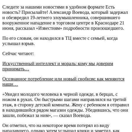
Следите за нашими новостями в удобном формате Есть
новость? Присылайте! Александр Воевода, который задержал
и обезвредил 19-летнего злоумышленника, совершившего
вооруженное нападение в торговом центре в Краснодаре 21
июня, рассказал «Известиям» подробности произошедшего.
По его словам, он находился в ТЦ вместе с семьей, когда
услышал взрыв.
Сейчас читают:
Искусственный интеллект и мораль: кому мы доверим
принимать…
Осознанное потребление или новый снобизм: как меняются
наши…
«Увидел молодого человека в черной одежде, в берцах, с
ножом в руках. Он быстрыми шагами направлялся на третий
этаж, в сторону детской комнаты. Жену с ребенком я отправил
в находившийся рядом магазин одежды. Убедившись, что они
зашли, побежал за ним», — сказал Воевода.
Он отметил, что на некоторое время потерял из виду
нападавшего, однако затем услышал крики и заметил, как