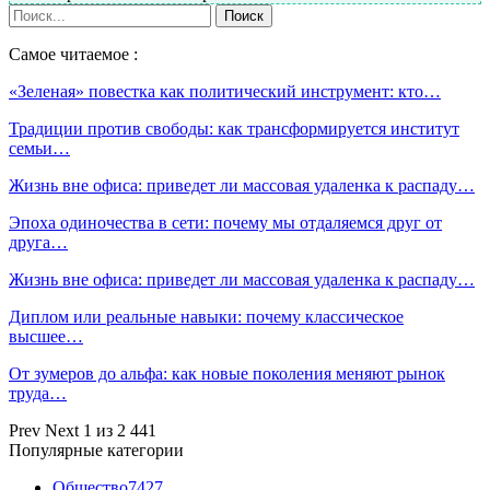
Самое читаемое :
«Зеленая» повестка как политический инструмент: кто…
Традиции против свободы: как трансформируется институт
семьи…
Жизнь вне офиса: приведет ли массовая удаленка к распаду…
Эпоха одиночества в сети: почему мы отдаляемся друг от
друга…
Жизнь вне офиса: приведет ли массовая удаленка к распаду…
Диплом или реальные навыки: почему классическое
высшее…
От зумеров до альфа: как новые поколения меняют рынок
труда…
Prev
Next
1 из 2 441
Популярные категории
Общество
7427