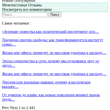
Новые
Популярные
Межтекстовые Отзывы
Посмотреть все комментарии
Самое читаемое :
«Зеленая» повестка как политический инструмент: кто…
Традиции против свободы: как трансформируется институт
семьи…
Жизнь вне офиса: приведет ли массовая удаленка к распаду…
Эпоха одиночества в сети: почему мы отдаляемся друг от
друга…
Жизнь вне офиса: приведет ли массовая удаленка к распаду…
Диплом или реальные навыки: почему классическое
высшее…
От зумеров до альфа: как новые поколения меняют рынок
труда…
Prev
Next
1 из 2 441