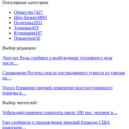
Популярные категории
Общество
7427
Шоу-Бизнес
6895
Политика
2031
Здоровье
419
Кулинария
187
Пикантное
50
Выбор редакции:
Депутат Рады сообщил о возбуждении уголовного дела
после…
Санавиация Ростеха спасла пострадавшего туриста из ущелья
на…
Посол Германии предрек изменение конституционного
порядка в…
Выбор читателей:
Volkswagen намерен сократить около 100 тыс. человек в…
Fars сообщило о прохождении морской блокады США
иранским…