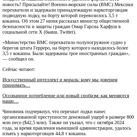
новость? Присылайте! Военно-морские силы (ВМС) Мексики
перехватили и задержали принадлежащую наркоторговцам
подводную лодку, на борту которой перевозилось 3,5 т
кокаина. Об этом 27 июня рассказал министр общественной
безопасности и защиты граждан Омар Гарсиа Харфуш в
социальной сети X (бывш. Twitter).
«Министерство ВМС перехватило полупогружное судно у
берегов штата Герреро, на борту которого находилось более
3,5 т кокаина. Были задержаны трое иностранных граждан»,
— сообщил он.
Сейчас читают:
Искусственный интеллект и мораль: кому мы доверим
принимать…
Осознанное потребление или новый снобизм: как меняются
наши…
Чиновник подчеркнул, что перехват лодки нанес
организованной преступности денежный ущерб в размере 800
млн песо ($42,5 млн). Также он указал, что с октября 2024
года, за время правления нынешней администрации, удалось
изъять у наркоторговцев 44,8 т кокаина.