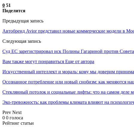
0
51
Поделится
Предыдущая запись
Автобренд Avior представил новые коммерческие модели в Мо
Следующая запись
Суд ЕС зарегистрировал иск Полины Гагариной против Совет
Вам также могут понравиться
Еще от автора
Искусственный интеллект и мораль: кому мы доверим принима
Осознанное потребление или новый снобизм: как меняются н
Стеклянный потолок и социальные лифты: что на самом деле м
Эко-тревожность: как проблемы климата влияют на психологич
Prev
Next
0
0
голоса
Рейтинг статьи