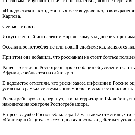
По словам вирусолога, сейчас наблюдается далеко не первая в
«И надо сказать, в эндемичных местах уровень здравоохранени
Карпова.
Сейчас читают:
Искусственный интеллект и мораль: кому мы доверим приним
Осознанное потребление или новый снобизм: как меняются н
При этом она добавила, что россиянам не стоит бояться появле
Ранее в этот день Роспотребнадзор сообщил об усилении сани
Африки, сообщается на сайте kp.ru.
В ведомстве отметили, что риски завоза инфекции в Россию оц
усилены в рамках системы эпидемиологической безопасности.
Роспотребнадзор подчеркнул, что на территории РФ действует
находится на контроле Роспотребнадзора.
В пресс-службе Роспотребнадзора 17 мая также отметили, что 
«Санитарный щит» во всех пунктах пропуска действует усилен