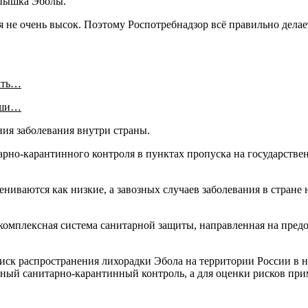
спышка Эболы.
я не очень высок. Поэтому Роспотребнадзор всё правильно делае
ать…
аши…
ния заболевания внутри страны.
тарно-карантинного контроля в пунктах пропуска на государстве
ениваются как низкие, а завозных случаев заболевания в стране
 комплексная система санитарной защиты, направленная на пред
риск распространения лихорадки Эбола на территории России в н
ный санитарно-карантинный контроль, а для оценки рисков при