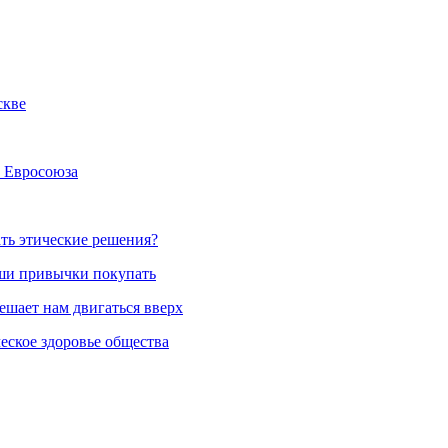
скве
а Евросоюза
ть этические решения?
аши привычки покупать
ешает нам двигаться вверх
еское здоровье общества