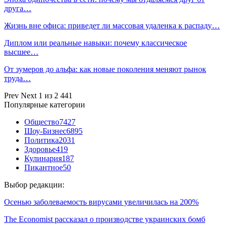
друга…
Жизнь вне офиса: приведет ли массовая удаленка к распаду…
Диплом или реальные навыки: почему классическое
высшее…
От зумеров до альфа: как новые поколения меняют рынок
труда…
Prev
Next
1 из 2 441
Популярные категории
Общество
7427
Шоу-Бизнес
6895
Политика
2031
Здоровье
419
Кулинария
187
Пикантное
50
Выбор редакции:
Осенью заболеваемость вирусами увеличилась на 200%
The Economist рассказал о производстве украинских бомб