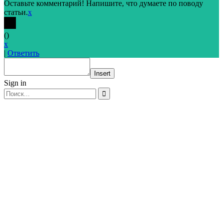
Оставьте комментарий! Напишите, что думаете по поводу
статьи.
x
(
)
x
|
Ответить
Insert
Sign in