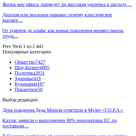
Жизнь вне офиса: приведет ли массовая удаленка к распаду…
Диплом или реальные навыки: почему классическое
высшее…
От зумеров до альфа: как новые поколения меняют рынок
труда…
Prev
Next
1 из 2 441
Популярные категории
Общество
7427
Шоу-Бизнес
6895
Политика
2031
Здоровье
419
Кулинария
187
Пикантное
50
Выбор редакции:
День рождения Деда Мороза отметили в Музее «Г.О.Р.А.»
Каллас заявила о выполнении 80% инициативы ЕС по
поставкам…