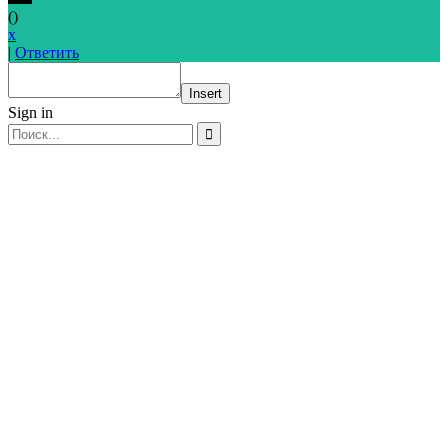
(
)
x
|
Ответить
Insert
Sign in