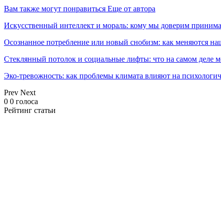
Вам также могут понравиться
Еще от автора
Искусственный интеллект и мораль: кому мы доверим принима
Осознанное потребление или новый снобизм: как меняются н
Стеклянный потолок и социальные лифты: что на самом деле м
Эко-тревожность: как проблемы климата влияют на психологич
Prev
Next
0
0
голоса
Рейтинг статьи