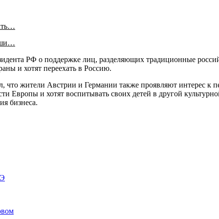
ать…
аши…
езидента РФ о поддержке лиц, разделяющих традиционные росси
раны и хотят переехать в Россию.
л, что жители Австрии и Германии также проявляют интерес к пе
ости Европы и хотят воспитывать своих детей в другой культурн
ия бизнеса.
ГЭ
овом