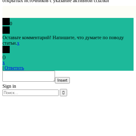
открытых источников с указание активной ссылки
0
Оставьте комментарий! Напишите, что думаете по поводу
статьи.
x
(
)
x
|
Ответить
Insert
Sign in