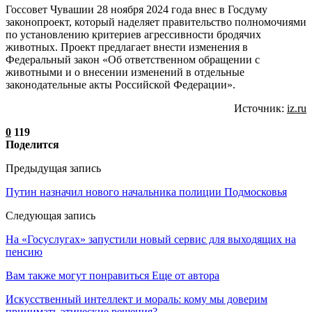
Госсовет Чувашии 28 ноября 2024 года внес в Госдуму
законопроект, который наделяет правительство полномочиями
по установлению критериев агрессивности бродячих
животных. Проект предлагает внести изменения в
Федеральный закон «Об ответственном обращении с
животными и о внесении изменений в отдельные
законодательные акты Российской Федерации».
Источник:
iz.ru
0
119
Поделится
Предыдущая запись
Путин назначил нового начальника полиции Подмосковья
Следующая запись
На «Госуслугах» запустили новый сервис для выходящих на
пенсию
Вам также могут понравиться
Еще от автора
Искусственный интеллект и мораль: кому мы доверим
принимать этические решения?