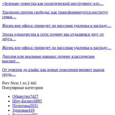
«Зеленая» повестка как политический инструмент: кто…
Традиции против свободы: как трансформируется институт
семьи…
Жизнь вне офиса: приведет ли массовая удаленка к распаду…
Эпоха одиночества в сети: почему мы отдаляемся друг от
друга…
Жизнь вне офиса: приведет ли массовая удаленка к распаду…
Диплом или реальные навыки: почему классическое
высшее…
От зумеров до альфа: как новые поколения меняют рынок
труда…
Prev
Next
1 из 2 441
Популярные категории
Общество
7427
Шоу-Бизнес
6895
Политика
2031
Здоровье
419
Кулинария
187