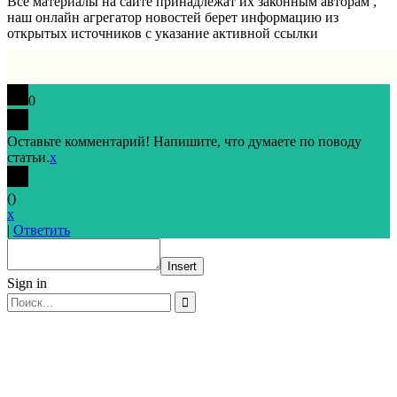
Все материалы на сайте принадлежат их законным авторам ,
наш онлайн агрегатор новостей берет информацию из
открытых источников с указание активной ссылки
0
Оставьте комментарий! Напишите, что думаете по поводу
статьи.
x
(
)
x
|
Ответить
Insert
Sign in