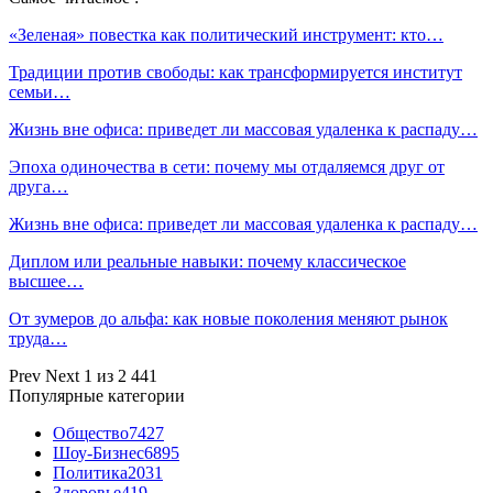
«Зеленая» повестка как политический инструмент: кто…
Традиции против свободы: как трансформируется институт
семьи…
Жизнь вне офиса: приведет ли массовая удаленка к распаду…
Эпоха одиночества в сети: почему мы отдаляемся друг от
друга…
Жизнь вне офиса: приведет ли массовая удаленка к распаду…
Диплом или реальные навыки: почему классическое
высшее…
От зумеров до альфа: как новые поколения меняют рынок
труда…
Prev
Next
1 из 2 441
Популярные категории
Общество
7427
Шоу-Бизнес
6895
Политика
2031
Здоровье
419