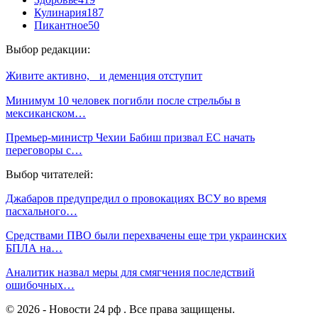
Кулинария
187
Пикантное
50
Выбор редакции:
Живите активно, и деменция отступит
Минимум 10 человек погибли после стрельбы в
мексиканском…
Премьер-министр Чехии Бабиш призвал ЕС начать
переговоры с…
Выбор читателей:
Джабаров предупредил о провокациях ВСУ во время
пасхального…
Средствами ПВО были перехвачены еще три украинских
БПЛА на…
Аналитик назвал меры для смягчения последствий
ошибочных…
© 2026 - Новости 24 рф . Все права защищены.