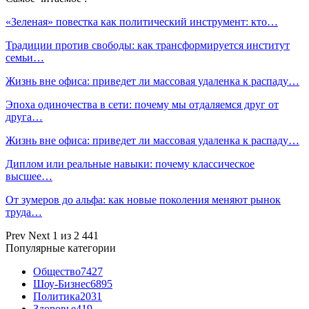
«Зеленая» повестка как политический инструмент: кто…
Традиции против свободы: как трансформируется институт
семьи…
Жизнь вне офиса: приведет ли массовая удаленка к распаду…
Эпоха одиночества в сети: почему мы отдаляемся друг от
друга…
Жизнь вне офиса: приведет ли массовая удаленка к распаду…
Диплом или реальные навыки: почему классическое
высшее…
От зумеров до альфа: как новые поколения меняют рынок
труда…
Prev
Next
1 из 2 441
Популярные категории
Общество
7427
Шоу-Бизнес
6895
Политика
2031
Здоровье
419