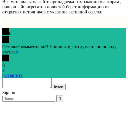
Все материалы на сайте принадлежат их законным авторам ,
наш онлайн агрегатор новостей берет информацию из
открытых источников с указание активной ссылки
0
Оставьте комментарий! Напишите, что думаете по поводу
статьи.
x
(
)
x
|
Ответить
Insert
Sign in