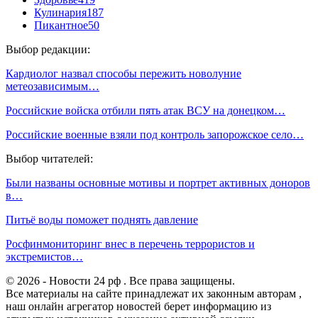
Кулинария
187
Пикантное
50
Выбор редакции:
Кардиолог назвал способы пережить новолуние
метеозависимым…
Российские войска отбили пять атак ВСУ на донецком…
Российские военные взяли под контроль запорожское село…
Выбор читателей:
Были названы основные мотивы и портрет активных доноров
в…
Питьё воды поможет поднять давление
Росфинмониторинг внес в перечень террористов и
экстремистов…
© 2026 - Новости 24 рф . Все права защищены.
Все материалы на сайте принадлежат их законным авторам ,
наш онлайн агрегатор новостей берет информацию из