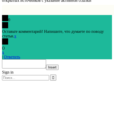
открытых источников с указание активной ссылки
0
Оставьте комментарий! Напишите, что думаете по поводу
статьи.
x
(
)
x
|
Ответить
Insert
Sign in