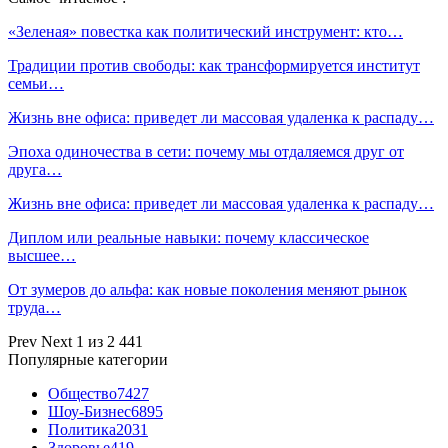
«Зеленая» повестка как политический инструмент: кто…
Традиции против свободы: как трансформируется институт
семьи…
Жизнь вне офиса: приведет ли массовая удаленка к распаду…
Эпоха одиночества в сети: почему мы отдаляемся друг от
друга…
Жизнь вне офиса: приведет ли массовая удаленка к распаду…
Диплом или реальные навыки: почему классическое
высшее…
От зумеров до альфа: как новые поколения меняют рынок
труда…
Prev
Next
1 из 2 441
Популярные категории
Общество
7427
Шоу-Бизнес
6895
Политика
2031
Здоровье
419