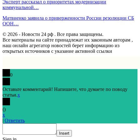
Эксперт рассказал о приоритетах модернизации
коммунальной…
Матвиенко заявила о приверженности России резолюции СБ
ООН…
© 2026 - Новости 24 рф . Все права защищены.
Все материалы на сайте принадлежат их законным авторам ,
наш онлайн агрегатор новостей берет информацию из
открытых источников с указание активной ссылки
0
Оставьте комментарий! Напишите, что думаете по поводу
статьи.
x
(
)
x
|
Ответить
Insert
Sign in