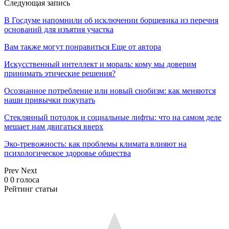
Следующая запись
В Госдуме напомнили об исключении борщевика из перечня
оснований для изъятия участка
Вам также могут понравиться
Еще от автора
Искусственный интеллект и мораль: кому мы доверим
принимать этические решения?
Осознанное потребление или новый снобизм: как меняются
наши привычки покупать
Стеклянный потолок и социальные лифты: что на самом деле
мешает нам двигаться вверх
Эко-тревожность: как проблемы климата влияют на
психологическое здоровье общества
Prev
Next
0
0
голоса
Рейтинг статьи