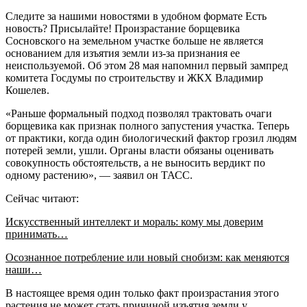
Следите за нашими новостями в удобном формате Есть
новость? Присылайте! Произрастание борщевика
Сосновского на земельном участке больше не является
основанием для изъятия земли из-за признания ее
неиспользуемой. Об этом 28 мая напомнил первый зампред
комитета Госдумы по строительству и ЖКХ Владимир
Кошелев.
«Раньше формальный подход позволял трактовать очаги
борщевика как признак полного запустения участка. Теперь
от практики, когда один биологический фактор грозил людям
потерей земли, ушли. Органы власти обязаны оценивать
совокупность обстоятельств, а не выносить вердикт по
одному растению», — заявил он ТАСС.
Сейчас читают:
Искусственный интеллект и мораль: кому мы доверим
принимать…
Осознанное потребление или новый снобизм: как меняются
наши…
В настоящее время один только факт произрастания этого
растения не может стать причиной изъятия земли у