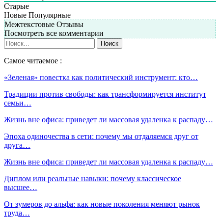
Старые
Новые
Популярные
Межтекстовые Отзывы
Посмотреть все комментарии
Самое читаемое :
«Зеленая» повестка как политический инструмент: кто…
Традиции против свободы: как трансформируется институт
семьи…
Жизнь вне офиса: приведет ли массовая удаленка к распаду…
Эпоха одиночества в сети: почему мы отдаляемся друг от
друга…
Жизнь вне офиса: приведет ли массовая удаленка к распаду…
Диплом или реальные навыки: почему классическое
высшее…
От зумеров до альфа: как новые поколения меняют рынок
труда…