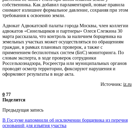
собственника. Как добавил парламентарий, новые правила
снимают излишнее формальное давление, сохраняя при этом
требования к освоению земли.
Адвокат Адвокатской палаты города Москвы, член коллегии
адвокатов «Синельщиков и партнеры» Олеся Слезкина 30
марта рассказала, что контроль за наличием борщевика на
земельных участках может осуществляться по обращениям
граждан, в рамках плановых проверок, а также с
применением беспилотных систем (БпС) мониторинга. По
словам эксперта, в ходе проверок сотрудники
Россельхознадзора, Росреестра или муниципальных органов
проводят осмотр территории, фиксируют нарушения и
оформляют результаты в виде акта.
Источник:
iz.ru
0
77
Поделится
Предыдущая запись
В Госдуме напомнили об исключении борщевика из перечня
оснований для изъятия участка