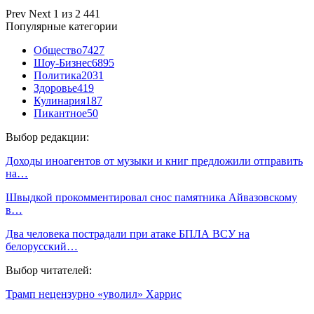
Prev
Next
1 из 2 441
Популярные категории
Общество
7427
Шоу-Бизнес
6895
Политика
2031
Здоровье
419
Кулинария
187
Пикантное
50
Выбор редакции:
Доходы иноагентов от музыки и книг предложили отправить
на…
Швыдкой прокомментировал снос памятника Айвазовскому
в…
Два человека пострадали при атаке БПЛА ВСУ на
белорусский…
Выбор читателей:
Трамп нецензурно «уволил» Харрис