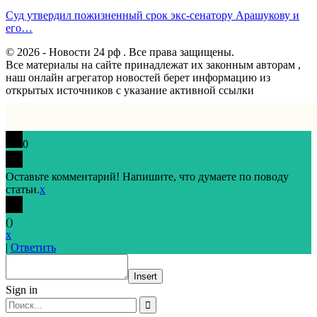
Суд утвердил пожизненный срок экс-сенатору Арашукову и
его…
© 2026 - Новости 24 рф . Все права защищены.
Все материалы на сайте принадлежат их законным авторам ,
наш онлайн агрегатор новостей берет информацию из
открытых источников с указание активной ссылки
0
Оставьте комментарий! Напишите, что думаете по поводу
статьи.
x
(
)
x
|
Ответить
Insert
Sign in