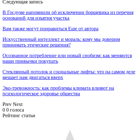
Следующая запись
В Госдуме напомнили об исключении борщевика из перечня
оснований для изъятия участка
Вам также могут понравиться
Еще от автора
Искусственный интеллект и мораль: кому мы доверим
принимать этические решения?
Осознанное потребление или новый снобизм: как меняются
наши привычки покупать
Стеклянный потолок и социальные лифты: что на самом деле
мешает нам двигаться вверх
Эко-тревожность: как проблемы климата влияют на
психологическое здоровье общества
Prev
Next
0
0
голоса
Рейтинг статьи