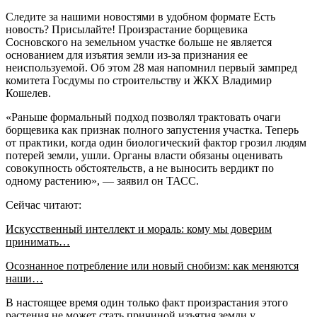
Следите за нашими новостями в удобном формате Есть
новость? Присылайте! Произрастание борщевика
Сосновского на земельном участке больше не является
основанием для изъятия земли из-за признания ее
неиспользуемой. Об этом 28 мая напомнил первый зампред
комитета Госдумы по строительству и ЖКХ Владимир
Кошелев.
«Раньше формальный подход позволял трактовать очаги
борщевика как признак полного запустения участка. Теперь
от практики, когда один биологический фактор грозил людям
потерей земли, ушли. Органы власти обязаны оценивать
совокупность обстоятельств, а не выносить вердикт по
одному растению», — заявил он ТАСС.
Сейчас читают:
Искусственный интеллект и мораль: кому мы доверим
принимать…
Осознанное потребление или новый снобизм: как меняются
наши…
В настоящее время один только факт произрастания этого
растения не может стать причиной изъятия земли у