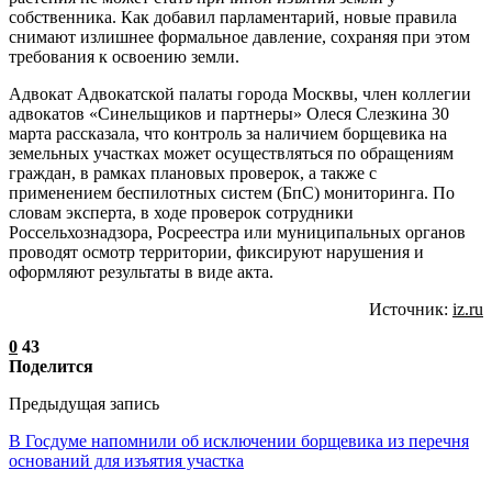
собственника. Как добавил парламентарий, новые правила
снимают излишнее формальное давление, сохраняя при этом
требования к освоению земли.
Адвокат Адвокатской палаты города Москвы, член коллегии
адвокатов «Синельщиков и партнеры» Олеся Слезкина 30
марта рассказала, что контроль за наличием борщевика на
земельных участках может осуществляться по обращениям
граждан, в рамках плановых проверок, а также с
применением беспилотных систем (БпС) мониторинга. По
словам эксперта, в ходе проверок сотрудники
Россельхознадзора, Росреестра или муниципальных органов
проводят осмотр территории, фиксируют нарушения и
оформляют результаты в виде акта.
Источник:
iz.ru
0
43
Поделится
Предыдущая запись
В Госдуме напомнили об исключении борщевика из перечня
оснований для изъятия участка