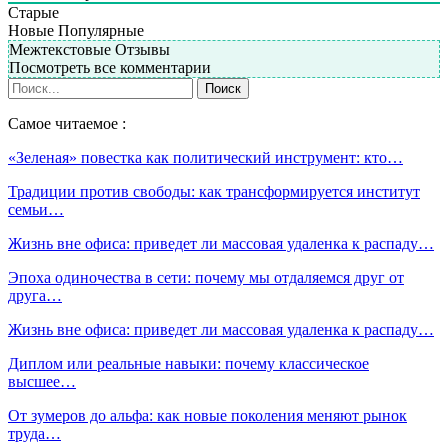
Старые
Новые
Популярные
Межтекстовые Отзывы
Посмотреть все комментарии
Самое читаемое :
«Зеленая» повестка как политический инструмент: кто…
Традиции против свободы: как трансформируется институт
семьи…
Жизнь вне офиса: приведет ли массовая удаленка к распаду…
Эпоха одиночества в сети: почему мы отдаляемся друг от
друга…
Жизнь вне офиса: приведет ли массовая удаленка к распаду…
Диплом или реальные навыки: почему классическое
высшее…
От зумеров до альфа: как новые поколения меняют рынок
труда…