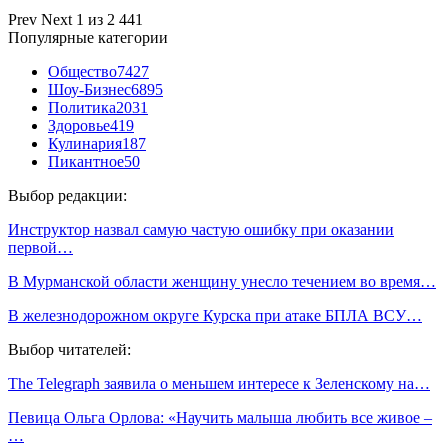
Prev
Next
1 из 2 441
Популярные категории
Общество
7427
Шоу-Бизнес
6895
Политика
2031
Здоровье
419
Кулинария
187
Пикантное
50
Выбор редакции:
Инструктор назвал самую частую ошибку при оказании
первой…
В Мурманской области женщину унесло течением во время…
В железнодорожном округе Курска при атаке БПЛА ВСУ…
Выбор читателей:
The Telegraph заявила о меньшем интересе к Зеленскому на…
Певица Ольга Орлова: «Научить малыша любить все живое –
…