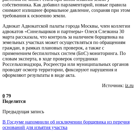
собственника. Как добавил парламентарий, новые правила
снимают излишнее формальное давление, сохраняя при этом
требования к освоению земли.
Адвокат Адвокатской палаты города Москвы, член коллегии
адвокатов «Синельщиков и партнеры» Олеся Слезкина 30
марта рассказала, что контроль за наличием борщевика на
земельных участках может осуществляться по обращениям
граждан, в рамках плановых проверок, а также с
применением беспилотных систем (БпС) мониторинга. По
словам эксперта, в ходе проверок сотрудники
Россельхознадзора, Росреестра или муниципальных органов
проводят осмотр территории, фиксируют нарушения и
оформляют результаты в виде акта.
Источник:
iz.ru
0
79
Поделится
Предыдущая запись
В Госдуме напомнили об исключении борщевика из перечня
оснований для изъятия участка