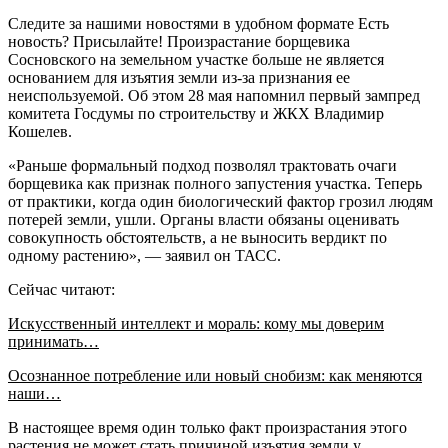
Следите за нашими новостями в удобном формате Есть
новость? Присылайте! Произрастание борщевика
Сосновского на земельном участке больше не является
основанием для изъятия земли из-за признания ее
неиспользуемой. Об этом 28 мая напомнил первый зампред
комитета Госдумы по строительству и ЖКХ Владимир
Кошелев.
«Раньше формальный подход позволял трактовать очаги
борщевика как признак полного запустения участка. Теперь
от практики, когда один биологический фактор грозил людям
потерей земли, ушли. Органы власти обязаны оценивать
совокупность обстоятельств, а не выносить вердикт по
одному растению», — заявил он ТАСС.
Сейчас читают:
Искусственный интеллект и мораль: кому мы доверим
принимать…
Осознанное потребление или новый снобизм: как меняются
наши…
В настоящее время один только факт произрастания этого
растения не может стать причиной изъятия земли у