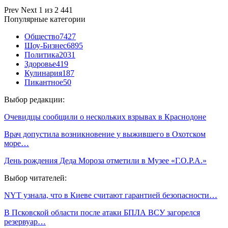
Prev
Next
1 из 2 441
Популярные категории
Общество
7427
Шоу-Бизнес
6895
Политика
2031
Здоровье
419
Кулинария
187
Пикантное
50
Выбор редакции:
Очевидцы сообщили о нескольких взрывах в Краснодоне
Врач допустила возникновение у выжившего в Охотском
море…
День рождения Деда Мороза отметили в Музее «Г.О.Р.А.»
Выбор читателей:
NYT узнала, что в Киеве считают гарантией безопасности…
В Псковской области после атаки БПЛА ВСУ загорелся
резервуар…