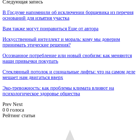
Следующая запись
В Госдуме напомнили об исключении борщевика из перечня
оснований для изъятия участка
Вам также могут понравиться
Еще от автора
Искусственный интеллект и мораль: кому мы доверим
принимать этические решения?
Осознанное потребление или новый снобизм: как меняются
наши привычки покупать
Стеклянный потолок и социальные лифты: что на самом деле
мешает нам двигаться вверх
Эко-тревожность: как проблемы климата влияют на
психологическое здоровье общества
Prev
Next
0
0
голоса
Рейтинг статьи