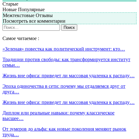
Старые
Новые
Популярные
Межтекстовые Отзывы
Посмотреть все комментарии
Самое читаемое :
«Зеленая» повестка как политический инструмент: кто…
Традиции против свободы: как трансформируется институт
семьи…
Жизнь вне офиса: приведет ли массовая удаленка к распаду…
Эпоха одиночества в сети: почему мы отдаляемся друг от
друга…
Жизнь вне офиса: приведет ли массовая удаленка к распаду…
Диплом или реальные навыки: почему классическое
высшее…
От зумеров до альфа: как новые поколения меняют рынок
труда…