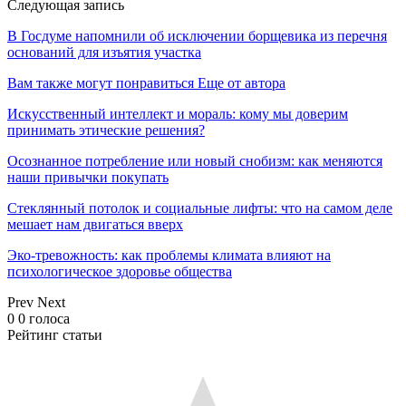
Следующая запись
В Госдуме напомнили об исключении борщевика из перечня
оснований для изъятия участка
Вам также могут понравиться
Еще от автора
Искусственный интеллект и мораль: кому мы доверим
принимать этические решения?
Осознанное потребление или новый снобизм: как меняются
наши привычки покупать
Стеклянный потолок и социальные лифты: что на самом деле
мешает нам двигаться вверх
Эко-тревожность: как проблемы климата влияют на
психологическое здоровье общества
Prev
Next
0
0
голоса
Рейтинг статьи