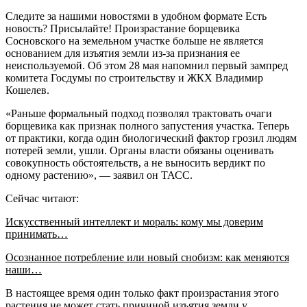
Следите за нашими новостями в удобном формате Есть
новость? Присылайте! Произрастание борщевика
Сосновского на земельном участке больше не является
основанием для изъятия земли из-за признания ее
неиспользуемой. Об этом 28 мая напомнил первый зампред
комитета Госдумы по строительству и ЖКХ Владимир
Кошелев.
«Раньше формальный подход позволял трактовать очаги
борщевика как признак полного запустения участка. Теперь
от практики, когда один биологический фактор грозил людям
потерей земли, ушли. Органы власти обязаны оценивать
совокупность обстоятельств, а не выносить вердикт по
одному растению», — заявил он ТАСС.
Сейчас читают:
Искусственный интеллект и мораль: кому мы доверим
принимать…
Осознанное потребление или новый снобизм: как меняются
наши…
В настоящее время один только факт произрастания этого
растения не может стать причиной изъятия земли у