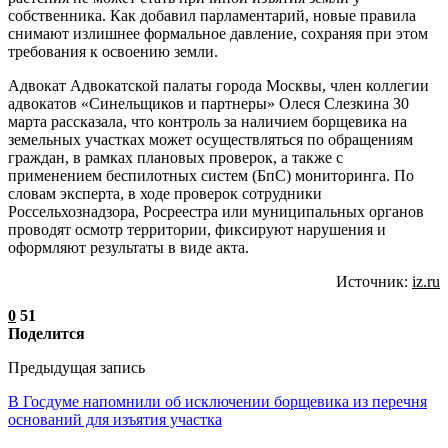
собственника. Как добавил парламентарий, новые правила
снимают излишнее формальное давление, сохраняя при этом
требования к освоению земли.
Адвокат Адвокатской палаты города Москвы, член коллегии
адвокатов «Синельщиков и партнеры» Олеся Слезкина 30
марта рассказала, что контроль за наличием борщевика на
земельных участках может осуществляться по обращениям
граждан, в рамках плановых проверок, а также с
применением беспилотных систем (БпС) мониторинга. По
словам эксперта, в ходе проверок сотрудники
Россельхознадзора, Росреестра или муниципальных органов
проводят осмотр территории, фиксируют нарушения и
оформляют результаты в виде акта.
Источник:
iz.ru
0
51
Поделится
Предыдущая запись
В Госдуме напомнили об исключении борщевика из перечня
оснований для изъятия участка