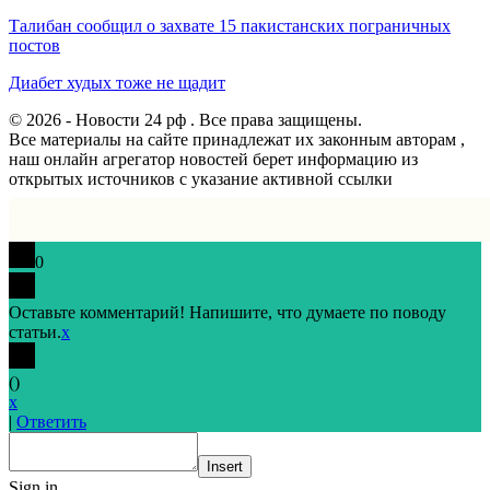
Талибан сообщил о захвате 15 пакистанских пограничных
постов
Диабет худых тоже не щадит
© 2026 - Новости 24 рф . Все права защищены.
Все материалы на сайте принадлежат их законным авторам ,
наш онлайн агрегатор новостей берет информацию из
открытых источников с указание активной ссылки
0
Оставьте комментарий! Напишите, что думаете по поводу
статьи.
x
(
)
x
|
Ответить
Insert
Sign in