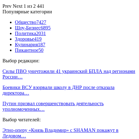
Prev
Next
1 из 2 441
Популярные категории
Общество
7427
Шоу-Бизнес
6895
Политика
2031
Здоровье
419
Кулинария
187
Пикантное
50
Выбор редакции:
Силы ПВО уничтожили 41 украинский БПЛА над регионами
России…
Боевики ВСУ взорвали школу в ДНР после отказала
директора…
Путин призвал совершенствовать деятельность
уполномоченных…
Выбор читателей:
Этно-оперу «Князь Владимир» с SHAMAN покажут в
Ледовом…