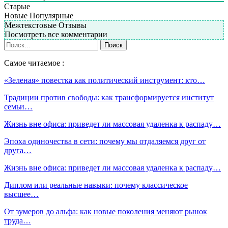
Старые
Новые
Популярные
Межтекстовые Отзывы
Посмотреть все комментарии
Самое читаемое :
«Зеленая» повестка как политический инструмент: кто…
Традиции против свободы: как трансформируется институт
семьи…
Жизнь вне офиса: приведет ли массовая удаленка к распаду…
Эпоха одиночества в сети: почему мы отдаляемся друг от
друга…
Жизнь вне офиса: приведет ли массовая удаленка к распаду…
Диплом или реальные навыки: почему классическое
высшее…
От зумеров до альфа: как новые поколения меняют рынок
труда…