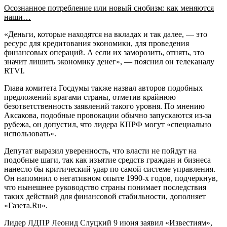
Осознанное потребление или новый снобизм: как меняются
наши…
«Деньги, которые находятся на вкладах и так далее, — это
ресурс для кредитования экономики, для проведения
финансовых операций. А если их заморозить, отнять, это
значит лишить экономику денег», — пояснил он телеканалу
RTVI.
Глава комитета Госдумы также назвал авторов подобных
предложений врагами страны, отметив крайнюю
безответственность заявлений такого уровня. По мнению
Аксакова, подобные провокации обычно запускаются из-за
рубежа, он допустил, что лидера КПРФ могут «специально
использовать».
Депутат выразил уверенность, что власти не пойдут на
подобные шаги, так как изъятие средств граждан и бизнеса
нанесло бы критический удар по самой системе управления.
Он напомнил о негативном опыте 1990-х годов, подчеркнув,
что нынешнее руководство страны понимает последствия
таких действий для финансовой стабильности, дополняет
«Газета.Ru».
Лидер ЛДПР Леонид Слуцкий 9 июня заявил «Известиям»,