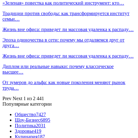
«Зеленая» повестка как политический инструмент: кто…
Традиции против свободы: как трансформируется институт
семьи…
Жизнь вне офиса: приведет ли массовая удаленка к распаду…
Эпоха одиночества в сети: почему мы отдаляемся друг от
друга…
Жизнь вне офиса: приведет ли массовая удаленка к распаду…
Диплом или реальные навыки: почему классическое
высшее…
От зумеров до альфа: как новые поколения меняют рынок
труда…
Prev
Next
1 из 2 441
Популярные категории
Общество
7427
Шоу-Бизнес
6895
Политика
2031
Здоровье
419
Кулинария
187