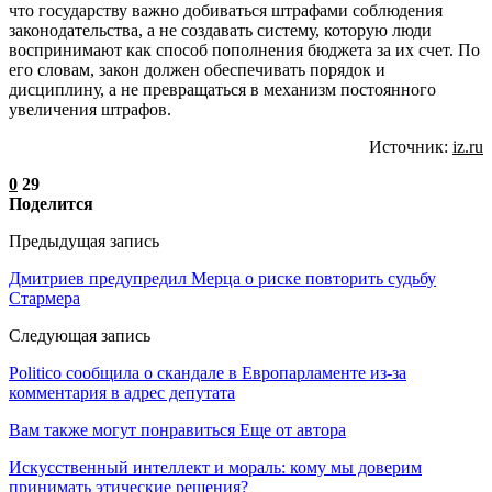
что государству важно добиваться штрафами соблюдения
законодательства, а не создавать систему, которую люди
воспринимают как способ пополнения бюджета за их счет. По
его словам, закон должен обеспечивать порядок и
дисциплину, а не превращаться в механизм постоянного
увеличения штрафов.
Источник:
iz.ru
0
29
Поделится
Предыдущая запись
Дмитриев предупредил Мерца о риске повторить судьбу
Стармера
Следующая запись
Politico сообщила о скандале в Европарламенте из-за
комментария в адрес депутата
Вам также могут понравиться
Еще от автора
Искусственный интеллект и мораль: кому мы доверим
принимать этические решения?