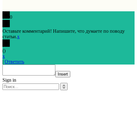
0
Оставьте комментарий! Напишите, что думаете по поводу
статьи.
x
(
)
x
|
Ответить
Insert
Sign in