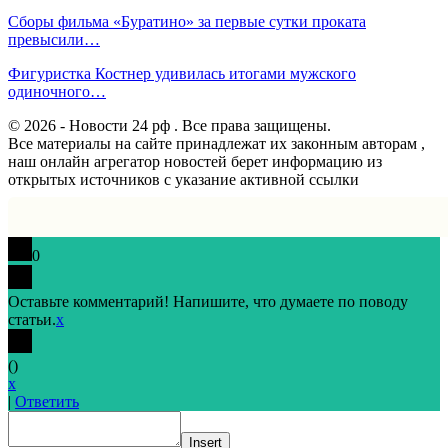
Сборы фильма «Буратино» за первые сутки проката
превысили…
Фигуристка Костнер удивилась итогами мужского
одиночного…
© 2026 - Новости 24 рф . Все права защищены.
Все материалы на сайте принадлежат их законным авторам ,
наш онлайн агрегатор новостей берет информацию из
открытых источников с указание активной ссылки
0
Оставьте комментарий! Напишите, что думаете по поводу
статьи.
x
(
)
x
|
Ответить
Insert