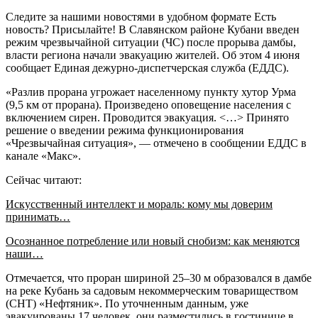
Следите за нашими новостями в удобном формате Есть
новость? Присылайте! В Cлавянском районе Кубани введен
режим чрезвычайной ситуации (ЧС) после прорыва дамбы,
власти региона начали эвакуацию жителей. Об этом 4 июня
сообщает Единая дежурно-диспетчерская служба (ЕДДС).
«Разлив прорана угрожает населенному пункту хутор Урма
(9,5 км от прорана). Произведено оповещение населения с
включением сирен. Проводится эвакуация. <…> Принято
решение о введении режима функционирования
«Чрезвычайная ситуация», — отмечено в сообщении ЕДДС в
канале «Макс».
Сейчас читают:
Искусственный интеллект и мораль: кому мы доверим
принимать…
Осознанное потребление или новый снобизм: как меняются
наши…
Отмечается, что проран шириной 25–30 м образовался в дамбе
на реке Кубань за садовым некоммерческим товариществом
(СНТ) «Нефтяник». По уточненным данным, уже
эвакуированы 17 человек, они разместились в гостинице в