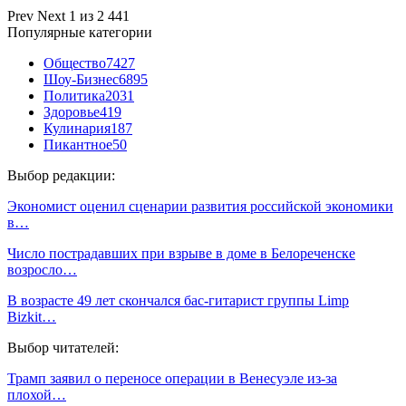
Prev
Next
1 из 2 441
Популярные категории
Общество
7427
Шоу-Бизнес
6895
Политика
2031
Здоровье
419
Кулинария
187
Пикантное
50
Выбор редакции:
Экономист оценил сценарии развития российской экономики
в…
Число пострадавших при взрыве в доме в Белореченске
возросло…
В возрасте 49 лет скончался бас-гитарист группы Limp
Bizkit…
Выбор читателей:
Трамп заявил о переносе операции в Венесуэле из-за
плохой…