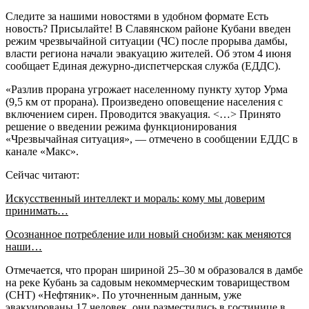
Следите за нашими новостями в удобном формате Есть
новость? Присылайте! В Cлавянском районе Кубани введен
режим чрезвычайной ситуации (ЧС) после прорыва дамбы,
власти региона начали эвакуацию жителей. Об этом 4 июня
сообщает Единая дежурно-диспетчерская служба (ЕДДС).
«Разлив прорана угрожает населенному пункту хутор Урма
(9,5 км от прорана). Произведено оповещение населения с
включением сирен. Проводится эвакуация. <…> Принято
решение о введении режима функционирования
«Чрезвычайная ситуация», — отмечено в сообщении ЕДДС в
канале «Макс».
Сейчас читают:
Искусственный интеллект и мораль: кому мы доверим
принимать…
Осознанное потребление или новый снобизм: как меняются
наши…
Отмечается, что проран шириной 25–30 м образовался в дамбе
на реке Кубань за садовым некоммерческим товариществом
(СНТ) «Нефтяник». По уточненным данным, уже
эвакуированы 17 человек, они разместились в гостинице в