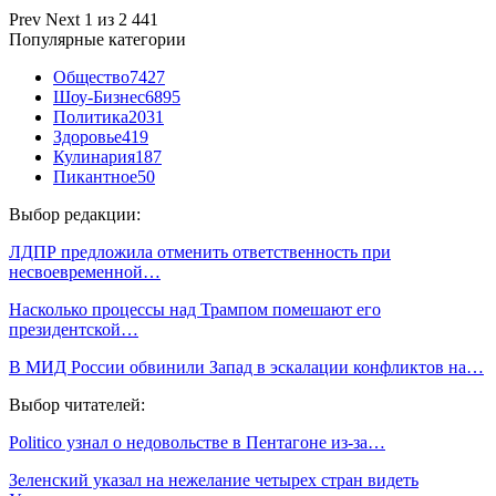
Prev
Next
1 из 2 441
Популярные категории
Общество
7427
Шоу-Бизнес
6895
Политика
2031
Здоровье
419
Кулинария
187
Пикантное
50
Выбор редакции:
ЛДПР предложила отменить ответственность при
несвоевременной…
Насколько процессы над Трампом помешают его
президентской…
В МИД России обвинили Запад в эскалации конфликтов на…
Выбор читателей:
Politico узнал о недовольстве в Пентагоне из-за…
Зеленский указал на нежелание четырех стран видеть