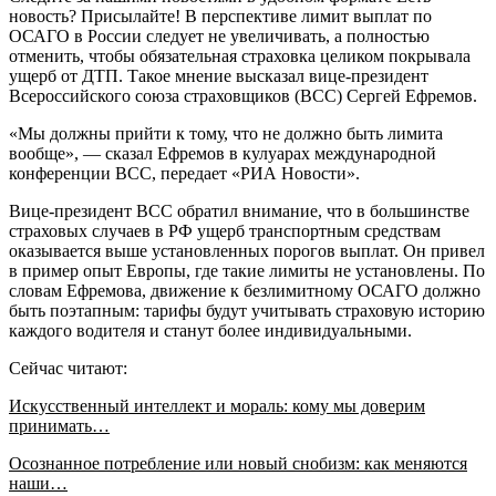
новость? Присылайте! В перспективе лимит выплат по
ОСАГО в России следует не увеличивать, а полностью
отменить, чтобы обязательная страховка целиком покрывала
ущерб от ДТП. Такое мнение высказал вице-президент
Всероссийского союза страховщиков (ВСС) Сергей Ефремов.
«Мы должны прийти к тому, что не должно быть лимита
вообще», — сказал Ефремов в кулуарах международной
конференции ВСС, передает «РИА Новости».
Вице-президент ВСС обратил внимание, что в большинстве
страховых случаев в РФ ущерб транспортным средствам
оказывается выше установленных порогов выплат. Он привел
в пример опыт Европы, где такие лимиты не установлены. По
словам Ефремова, движение к безлимитному ОСАГО должно
быть поэтапным: тарифы будут учитывать страховую историю
каждого водителя и станут более индивидуальными.
Сейчас читают:
Искусственный интеллект и мораль: кому мы доверим
принимать…
Осознанное потребление или новый снобизм: как меняются
наши…