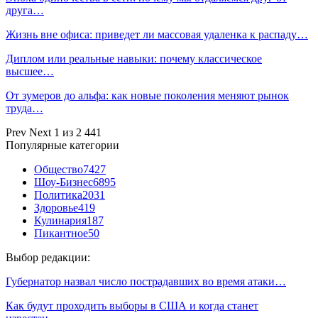
друга…
Жизнь вне офиса: приведет ли массовая удаленка к распаду…
Диплом или реальные навыки: почему классическое
высшее…
От зумеров до альфа: как новые поколения меняют рынок
труда…
Prev
Next
1 из 2 441
Популярные категории
Общество
7427
Шоу-Бизнес
6895
Политика
2031
Здоровье
419
Кулинария
187
Пикантное
50
Выбор редакции:
Губернатор назвал число пострадавших во время атаки…
Как будут проходить выборы в США и когда станет