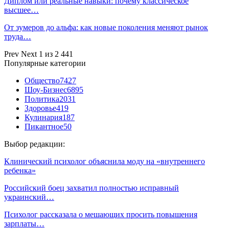
Диплом или реальные навыки: почему классическое
высшее…
От зумеров до альфа: как новые поколения меняют рынок
труда…
Prev
Next
1 из 2 441
Популярные категории
Общество
7427
Шоу-Бизнес
6895
Политика
2031
Здоровье
419
Кулинария
187
Пикантное
50
Выбор редакции:
Клинический психолог объяснила моду на «внутреннего
ребенка»
Российский боец захватил полностью исправный
украинский…
Психолог рассказала о мешающих просить повышения
зарплаты…