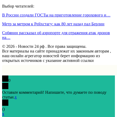
Выбор читателей:
В России создали ГОСТы на приготовление горохового и…
Метр за метром к Рейхстагу: как 80 лет назад пал Берлин
Собянин рассказал об аэропорте для отражения атак дронов
на…
© 2026 - Новости 24 рф . Все права защищены.
Все материалы на сайте принадлежат их законным авторам ,
наш онлайн агрегатор новостей берет информацию из
открытых источников с указание активной ссылки
0
Оставьте комментарий! Напишите, что думаете по поводу
статьи.
x
(
)
x