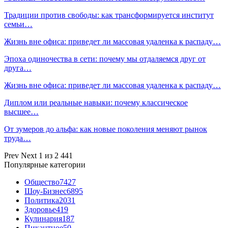
Традиции против свободы: как трансформируется институт
семьи…
Жизнь вне офиса: приведет ли массовая удаленка к распаду…
Эпоха одиночества в сети: почему мы отдаляемся друг от
друга…
Жизнь вне офиса: приведет ли массовая удаленка к распаду…
Диплом или реальные навыки: почему классическое
высшее…
От зумеров до альфа: как новые поколения меняют рынок
труда…
Prev
Next
1 из 2 441
Популярные категории
Общество
7427
Шоу-Бизнес
6895
Политика
2031
Здоровье
419
Кулинария
187
Пикантное
50