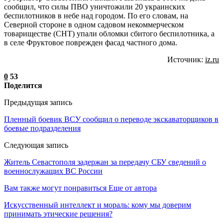
сообщил, что силы ПВО уничтожили 20 украинских
беспилотников в небе над городом. По его словам, на
Северной стороне в одном садовом некоммерческом
товариществе (СНТ) упали обломки сбитого беспилотника, а
в селе Фруктовое поврежден фасад частного дома.
Источник:
iz.ru
0
53
Поделится
Предыдущая запись
Пленный боевик ВСУ сообщил о переводе экскаваторщиков в
боевые подразделения
Следующая запись
Житель Севастополя задержан за передачу СБУ сведений о
военнослужащих ВС России
Вам также могут понравиться
Еще от автора
Искусственный интеллект и мораль: кому мы доверим
принимать этические решения?