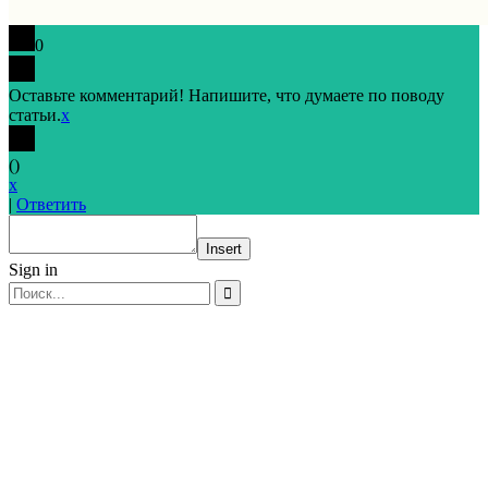
0
Оставьте комментарий! Напишите, что думаете по поводу
статьи.
x
(
)
x
|
Ответить
Insert
Sign in