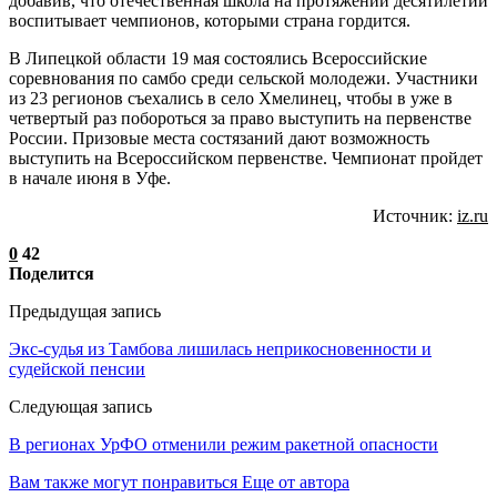
добавив, что отечественная школа на протяжении десятилетий
воспитывает чемпионов, которыми страна гордится.
В Липецкой области 19 мая состоялись Всероссийские
соревнования по самбо среди сельской молодежи. Участники
из 23 регионов съехались в село Хмелинец, чтобы в уже в
четвертый раз побороться за право выступить на первенстве
России. Призовые места состязаний дают возможность
выступить на Всероссийском первенстве. Чемпионат пройдет
в начале июня в Уфе.
Источник:
iz.ru
0
42
Поделится
Предыдущая запись
Экс-судья из Тамбова лишилась неприкосновенности и
судейской пенсии
Следующая запись
В регионах УрФО отменили режим ракетной опасности
Вам также могут понравиться
Еще от автора