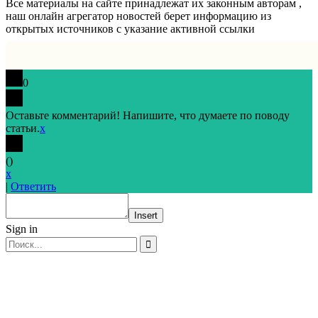
Все материалы на сайте принадлежат их законным авторам ,
наш онлайн агрегатор новостей берет информацию из
открытых источников с указание активной ссылки
0
Оставьте комментарий! Напишите, что думаете по поводу
статьи.
x
(
)
x
|
Ответить
Insert
Sign in