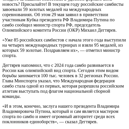
новость? Присылайте! В текущем году российские самбисты
завоевали 59 золотых медалей на международных
соревнованиях. Об этом 29 мая заявил в приветствии
участникам Кубка президента РФ Владимира Путина по
самбо сообщил министр спорта РФ, председатель
Олимпийского комитета России (ОКР) Михаил Дегтярев.
«Уже 85 российских самбистов с начала этого года выступили
на четырех международных турнирах и взяли 95 медалей, из
которых 59 золотые. Поздравляем их», — отметил министр
спорта.
Дегтярев напомнил, что с 2024 года самбо развивается в
России как олимпийский вид спорта. Сегодня этим видом
борьбы занимается 100 тыс. человек в 32 регионах России.
Глава Минспорта указал, что Международная федерация
самбо стала одной из первых, которая разрешила российским
атлетам выступать под флагом национальной сборной
команды.
«И в этом, конечно, заслуга нашего президента Владимира
Владимировича Путина, который и сам является мастером
спорта по самбо и имеет огромный авторитет среди всех
поклонников единоборств», — сказал Дегтярев.