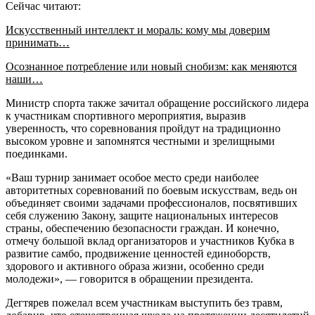
Сейчас читают:
Искусственный интеллект и мораль: кому мы доверим
принимать…
Осознанное потребление или новый снобизм: как меняются
наши…
Министр спорта также зачитал обращение российского лидера
к участникам спортивного мероприятия, выразив
уверенность, что соревнования пройдут на традиционно
высоком уровне и запомнятся честными и зрелищными
поединками.
«Ваш турнир занимает особое место среди наиболее
авторитетных соревнований по боевым искусствам, ведь он
объединяет своими задачами профессионалов, посвятивших
себя служению Закону, защите национальных интересов
страны, обеспечению безопасности граждан. И конечно,
отмечу большой вклад организаторов и участников Кубка в
развитие самбо, продвижение ценностей единоборств,
здорового и активного образа жизни, особенно среди
молодежи», — говорится в обращении президента.
Дегтярев пожелал всем участникам выступить без травм,