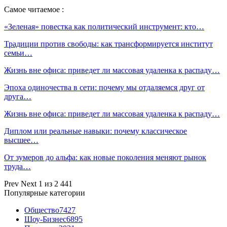
Самое читаемое :
«Зеленая» повестка как политический инструмент: кто…
Традиции против свободы: как трансформируется институт
семьи…
Жизнь вне офиса: приведет ли массовая удаленка к распаду…
Эпоха одиночества в сети: почему мы отдаляемся друг от
друга…
Жизнь вне офиса: приведет ли массовая удаленка к распаду…
Диплом или реальные навыки: почему классическое
высшее…
От зумеров до альфа: как новые поколения меняют рынок
труда…
Prev
Next
1 из 2 441
Популярные категории
Общество
7427
Шоу-Бизнес
6895