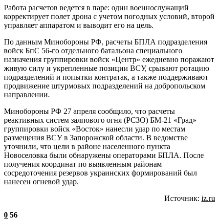
Работа расчетов ведется в паре: один военнослужащий
корректирует полет дрона с учетом погодных условий, второй
управляет аппаратом и выводит его на цель.
По данным Минобороны РФ, расчеты БПЛА подразделения
войск БпС 56-го отдельного батальона специального
назначения группировки войск «Центр» ежедневно поражают
живую силу и укрепленные позиции ВСУ, срывают ротацию
подразделений и попытки контратак, а также поддерживают
продвижение штурмовых подразделений на добропольском
направлении.
Минобороны РФ 27 апреля сообщило, что расчеты
реактивных систем залпового огня (РСЗО) БМ-21 «Град»
группировки войск «Восток» нанесли удар по местам
размещения ВСУ в Запорожской области. В ведомстве
уточнили, что цели в районе населенного пункта
Новоселовка были обнаружены операторами БПЛА. После
получения координат по выявленным районам
сосредоточения резервов украинских формирований был
нанесен огневой удар.
Источник:
iz.ru
0
56