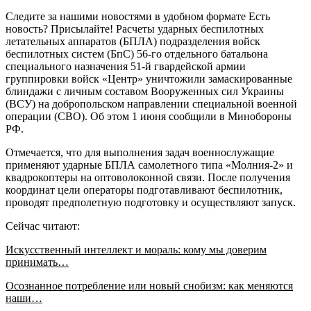
Следите за нашими новостями в удобном формате Есть
новость? Присылайте! Расчеты ударных беспилотных
летательных аппаратов (БПЛА) подразделения войск
беспилотных систем (БпС) 56-го отдельного батальона
специального назначения 51-й гвардейской армии
группировки войск «Центр» уничтожили замаскированные
блиндажи с личным составом Вооруженных сил Украины
(ВСУ) на добропольском направлении специальной военной
операции (СВО). Об этом 1 июня сообщили в Минобороны
РФ.
Отмечается, что для выполнения задач военнослужащие
применяют ударные БПЛА самолетного типа «Молния-2» и
квадрокоптеры на оптоволоконной связи. После получения
координат цели операторы подготавливают беспилотник,
проводят предполетную подготовку и осуществляют запуск.
Сейчас читают:
Искусственный интеллект и мораль: кому мы доверим
принимать…
Осознанное потребление или новый снобизм: как меняются
наши…