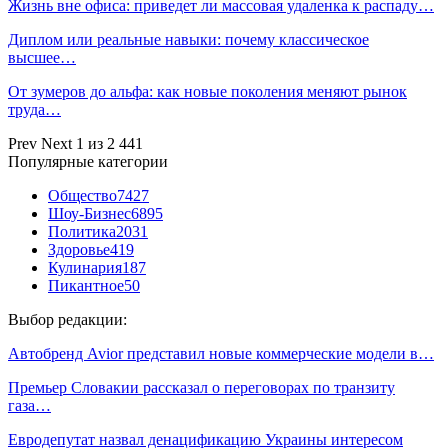
Жизнь вне офиса: приведет ли массовая удаленка к распаду…
Диплом или реальные навыки: почему классическое
высшее…
От зумеров до альфа: как новые поколения меняют рынок
труда…
Prev
Next
1 из 2 441
Популярные категории
Общество
7427
Шоу-Бизнес
6895
Политика
2031
Здоровье
419
Кулинария
187
Пикантное
50
Выбор редакции:
Автобренд Avior представил новые коммерческие модели в…
Премьер Словакии рассказал о переговорах по транзиту
газа…
Евродепутат назвал денацификацию Украины интересом