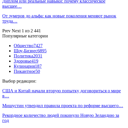
Диплом или реальные навыки: почему классическое
высшее…
От зумеров до альфа: как новые поколения меняют рынок
труда…
Prev
Next
1 из 2 441
Популярные категории
Общество
7427
Шоу-Бизнес
6895
Политика
2031
Здоровье
419
Кулинария
187
Пикантное
50
Выбор редакции:
США и Китай начали вторую попытку договориться о мире
в…
Мишустин утвердил правила проекта по реформе высшего…
Рекордное количество людей покинуло Новую Зеландию за
год