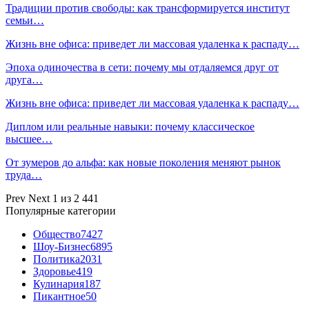
Традиции против свободы: как трансформируется институт
семьи…
Жизнь вне офиса: приведет ли массовая удаленка к распаду…
Эпоха одиночества в сети: почему мы отдаляемся друг от
друга…
Жизнь вне офиса: приведет ли массовая удаленка к распаду…
Диплом или реальные навыки: почему классическое
высшее…
От зумеров до альфа: как новые поколения меняют рынок
труда…
Prev
Next
1 из 2 441
Популярные категории
Общество
7427
Шоу-Бизнес
6895
Политика
2031
Здоровье
419
Кулинария
187
Пикантное
50