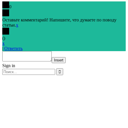
0
Оставьте комментарий! Напишите, что думаете по поводу
статьи.
x
(
)
x
|
Ответить
Insert
Sign in