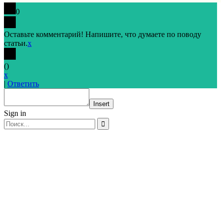
0
Оставьте комментарий! Напишите, что думаете по поводу
статьи.
x
(
)
x
|
Ответить
Insert
Sign in