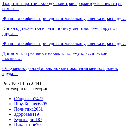
Традиции против свободы: как трансформируется институт
семьи…
Жизнь вне офиса: приведет ли массовая удаленка к распаду…
Эпоха одиночества в сети: почему мы отдаляемся друг от
друга…
Жизнь вне офиса: приведет ли массовая удаленка к распаду…
Диплом или реальные навыки: почему классическое
высшее…
От зумеров до альфа: как новые поколения меняют рынок
труда…
Prev
Next
1 из 2 441
Популярные категории
Общество
7427
Шоу-Бизнес
6895
Политика
2031
Здоровье
419
Кулинария
187
Пикантное
50