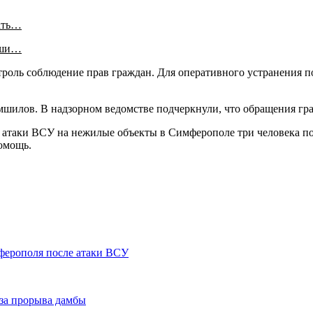
ать…
аши…
нтроль соблюдение прав граждан. Для оперативного устранения
шилов. В надзорном ведомстве подчеркнули, что обращения гра
е атаки ВСУ на нежилые объекты в Симферополе три человека по
омощь.
ферополя после атаки ВСУ
-за прорыва дамбы