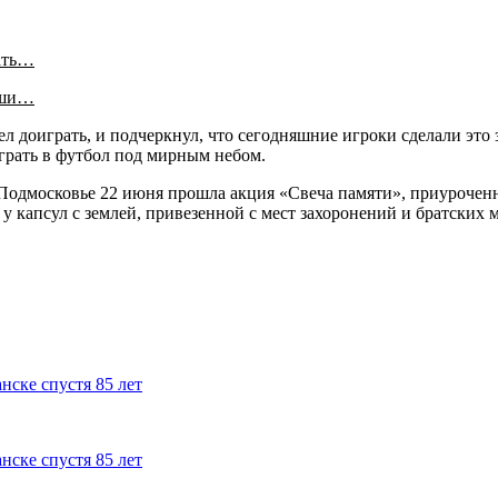
ать…
аши…
ел доиграть, и подчеркнул, что сегодняшние игроки сделали это з
играть в футбол под мирным небом.
одмосковье 22 июня прошла акция «Свеча памяти», приуроченн
у капсул с землей, привезенной с мест захоронений и братских 
ске спустя 85 лет
ске спустя 85 лет