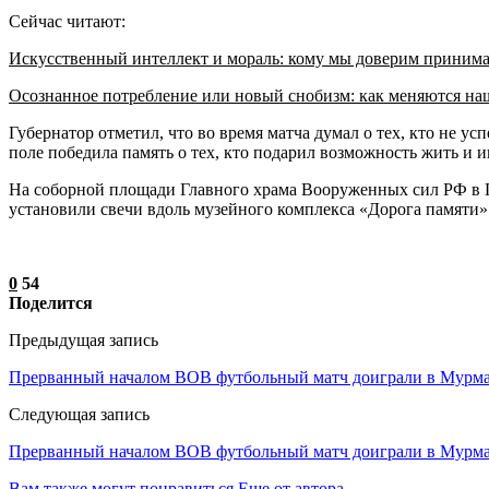
Сейчас читают:
Искусственный интеллект и мораль: кому мы доверим приним
Осознанное потребление или новый снобизм: как меняются н
Губернатор отметил, что во время матча думал о тех, кто не усп
поле победила память о тех, кто подарил возможность жить и 
На соборной площади Главного храма Вооруженных сил РФ в П
установили свечи вдоль музейного комплекса «Дорога памяти» 
0
54
Поделится
Предыдущая запись
Прерванный началом ВОВ футбольный матч доиграли в Мурман
Следующая запись
Прерванный началом ВОВ футбольный матч доиграли в Мурман
Вам также могут понравиться
Еще от автора