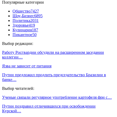
Популярные категории
Общество
7427
Шоу-Бизнес
6895
Политика
2031
Здоровье
419
Кулинария
187
Пикантное
50
Выбор редакции:
Работу Росгвардии обсудили на расширенном заседании
коллегии…
Язва не зависит от питания
Путин предложил продлить председательство Бразилии в
банке…
Выбор читателей:
Ученые связали регулярное употребление картофеля фри с…
Путин поздравил отличившихся при освобождении
Курской…