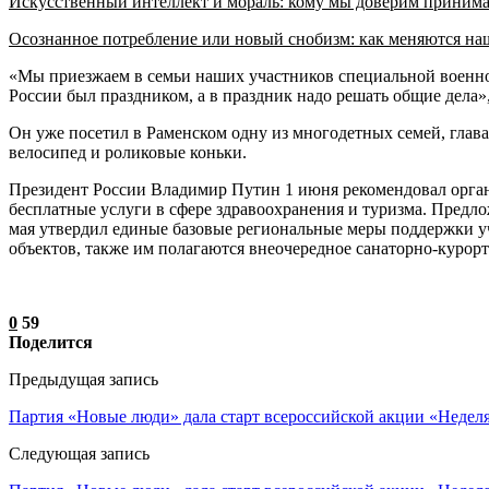
Искусственный интеллект и мораль: кому мы доверим приним
Осознанное потребление или новый снобизм: как меняются н
«Мы приезжаем в семьи наших участников специальной военно
России был праздником, а в праздник надо решать общие дела»
Он уже посетил в Раменском одну из многодетных семей, глава
велосипед и роликовые коньки.
Президент России Владимир Путин 1 июня рекомендовал орган
бесплатные услуги в сфере здравоохранения и туризма. Предл
мая утвердил единые базовые региональные меры поддержки у
объектов, также им полагаются внеочередное санаторно-курор
0
59
Поделится
Предыдущая запись
Партия «Новые люди» дала старт всероссийской акции «Неделя
Следующая запись