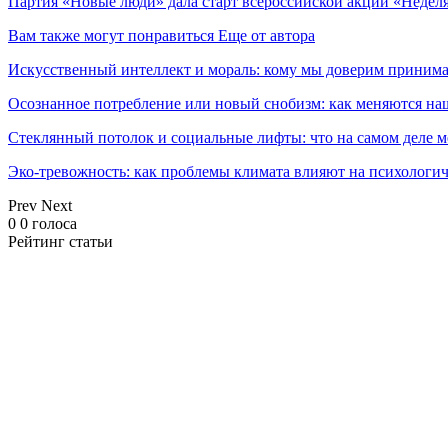
Партия «Новые люди» дала старт всероссийской акции «Неделя
Вам также могут понравиться
Еще от автора
Искусственный интеллект и мораль: кому мы доверим принима
Осознанное потребление или новый снобизм: как меняются н
Стеклянный потолок и социальные лифты: что на самом деле м
Эко-тревожность: как проблемы климата влияют на психологич
Prev
Next
0
0
голоса
Рейтинг статьи