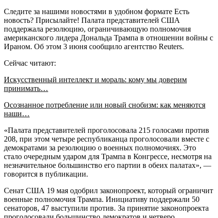
Следите за нашими новостями в удобном формате Есть
новость? Присылайте! Палата представителей США
поддержала резолюцию, ограничивающую полномочия
американского лидера Дональда Трампа в отношении войны с
Ираном. Об этом 3 июня сообщило агентство Reuters.
Сейчас читают:
Искусственный интеллект и мораль: кому мы доверим
принимать…
Осознанное потребление или новый снобизм: как меняются
наши…
«Палата представителей проголосовала 215 голосами против
208, при этом четыре республиканца проголосовали вместе с
демократами за резолюцию о военных полномочиях. Это
стало очередным ударом для Трампа в Конгрессе, несмотря на
незначительное большинство его партии в обеих палатах», —
говорится в публикации.
Сенат США 19 мая одобрил законопроект, который ограничит
военные полномочия Трампа. Инициативу поддержали 50
сенаторов, 47 выступили против. За принятие законопроекта
проголосовали большинство демократов и четверо