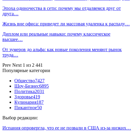
Эпоха одиночества в сети: почему мы отдаляемся друг от
друга…
Жизнь вне офиса: приведет ли массовая удаленка к распаду…
Диплом или реальные навыки: почему классическое
высшее…
От зумеров до альфа: как новые поколения меняют рынок
труда…
Prev
Next
1 из 2 441
Популярные категории
Общество
7427
Шоу-Бизнес
6895
Политика
2031
Здоровье
419
Кулинария
187
Пикантное
50
Выбор редакции:
Испания опровергла, что ее не позвали в США из-за низких…