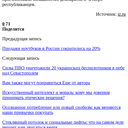
республиканцев.
Источник:
iz.ru
0
71
Поделится
Предыдущая запись
Продажи ноутбуков в России сократились на 20%
Следующая запись
Силы ПВО уничтожили 20 украинских беспилотников в небе
над Севастополем
Вам также могут понравиться
Еще от автора
Искусственный интеллект и мораль: кому мы доверим
принимать этические решения?
Осознанное потребление или новый снобизм: как меняются
наши привычки покупать
Стеклянный потолок и социальные лифты: что на самом деле
мешает нам двигаться вверх