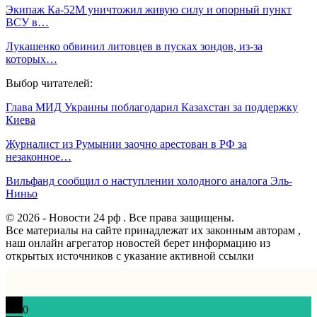
Экипаж Ка-52М уничтожил живую силу и опорный пункт
ВСУ в…
Лукашенко обвинил литовцев в пусках зондов, из-за
которых…
Выбор читателей:
Глава МИД Украины поблагодарил Казахстан за поддержку
Киева
Журналист из Румынии заочно арестован в РФ за
незаконное…
Вильфанд сообщил о наступлении холодного аналога Эль-
Ниньо
© 2026 - Новости 24 рф . Все права защищены.
Все материалы на сайте принадлежат их законным авторам ,
наш онлайн агрегатор новостей берет информацию из
открытых источников с указание активной ссылки
0