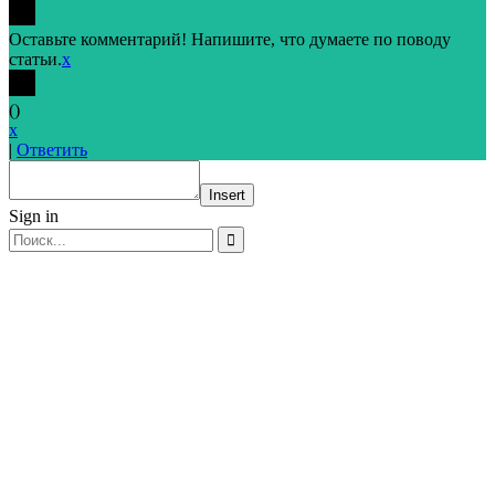
Оставьте комментарий! Напишите, что думаете по поводу
статьи.
x
(
)
x
|
Ответить
Insert
Sign in