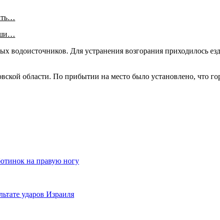
ать…
аши…
ых водоисточников. Для устранения возгорания приходилось езд
овской области. По прибытии на место было установлено, что го
отинок на правую ногу
льтате ударов Израиля