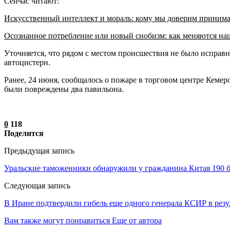
Сейчас читают:
Искусственный интеллект и мораль: кому мы доверим приним
Осознанное потребление или новый снобизм: как меняются н
Уточняется, что рядом с местом происшествия не было исправн
автоцистерн.
Ранее, 24 июня, сообщалось о пожаре в торговом центре Кемер
были повреждены два павильона.
0
118
Поделится
Предыдущая запись
Уральские таможенники обнаружили у гражданина Китая 190 б
Следующая запись
В Иране подтвердили гибель еще одного генерала КСИР в резу
Вам также могут понравиться
Еще от автора