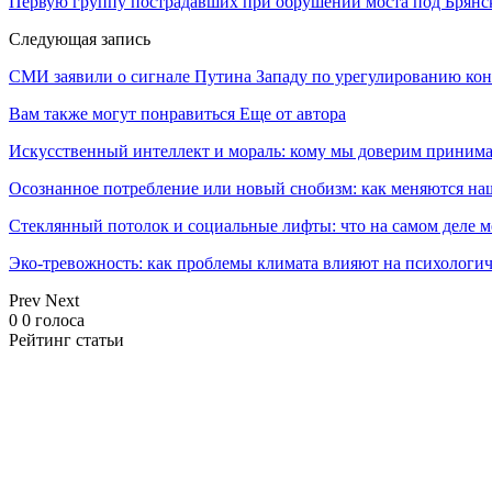
Первую группу пострадавших при обрушении моста под Брянс
Следующая запись
СМИ заявили о сигнале Путина Западу по урегулированию кон
Вам также могут понравиться
Еще от автора
Искусственный интеллект и мораль: кому мы доверим принима
Осознанное потребление или новый снобизм: как меняются н
Стеклянный потолок и социальные лифты: что на самом деле м
Эко-тревожность: как проблемы климата влияют на психологич
Prev
Next
0
0
голоса
Рейтинг статьи