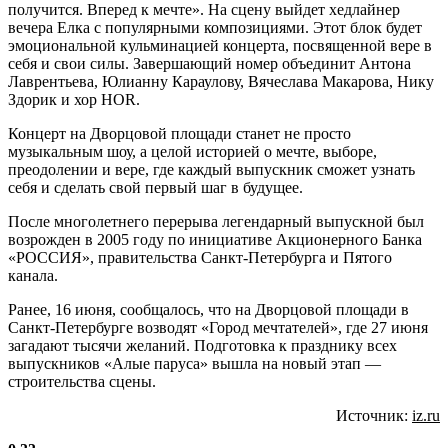
получится. Вперед к мечте». На сцену выйдет хедлайнер
вечера Елка с популярными композициями. Этот блок будет
эмоциональной кульминацией концерта, посвященной вере в
себя и свои силы. Завершающий номер объединит Антона
Лаврентьева, Юлианну Караулову, Вячеслава Макарова, Нику
Здорик и хор HOR.
Концерт на Дворцовой площади станет не просто
музыкальным шоу, а целой историей о мечте, выборе,
преодолении и вере, где каждый выпускник сможет узнать
себя и сделать свой первый шаг в будущее.
После многолетнего перерыва легендарный выпускной был
возрожден в 2005 году по инициативе Акционерного Банка
«РОССИЯ», правительства Санкт-Петербурга и Пятого
канала.
Ранее, 16 июня, сообщалось, что на Дворцовой площади в
Санкт-Петербурге возводят «Город мечтателей», где 27 июня
загадают тысячи желаний. Подготовка к празднику всех
выпускников «Алые паруса» вышла на новый этап —
строительства сцены.
Источник:
iz.ru