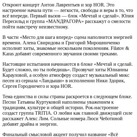
Откроют концерт Антон Лаврентьев и хор HOR. Это
настроение начала пути — легкости, свободы и веры в то, что
всё впереди. Первый вызов — блок «Мечтай и сделай». Юлия
Пересильд и группа «МАNДРАГОРА» расскажут о смелости
пойти навстречу неизвестному.
В части «Место для шага вперед» сцена наполнится энергией
времени. Алена Свиридова и Григорий Мирошниченко
исполнят хиты, знакомые нескольким поколениям. Filatov &
Karas добавят современного звучания своими треками.
Настоящие испытания начинаются в блоке «Мечтай и сделай.
Будет сложно, но ты победишь». Прозвучат хиты Юлианны
Карауловой, а особую атмосферу создаст музыкальный микс
песен из сериала «Ландыши» в исполнении Ники Здорик,
Сергея Городничего и хора HOR.
Тема единства и силы страны раскроется в следующем блоке.
Песни Татьяны Куртуковой наполнены уважением к
традициям, культуре и общей истории. Рок-настроение
создаст группа TRITIA. О любви как главной движущей силе
расскажет Алекс Лим. Сольные номера Люси Чеботиной
добавят драйва и энергии.
Финальный смысловой акцент получил название «Всё