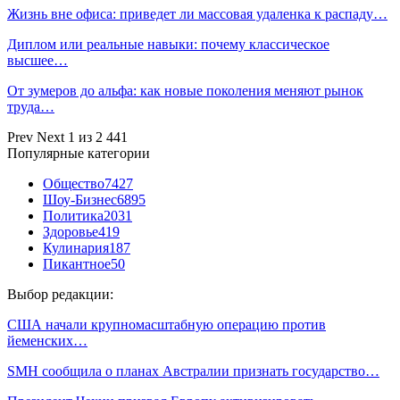
Жизнь вне офиса: приведет ли массовая удаленка к распаду…
Диплом или реальные навыки: почему классическое
высшее…
От зумеров до альфа: как новые поколения меняют рынок
труда…
Prev
Next
1 из 2 441
Популярные категории
Общество
7427
Шоу-Бизнес
6895
Политика
2031
Здоровье
419
Кулинария
187
Пикантное
50
Выбор редакции:
США начали крупномасштабную операцию против
йеменских…
SMH сообщила о планах Австралии признать государство…