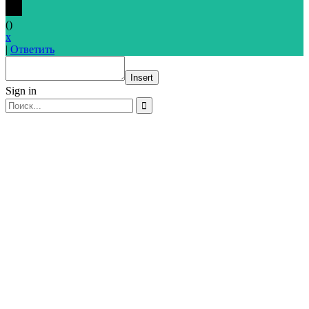
(
)
x
|
Ответить
Insert
Sign in