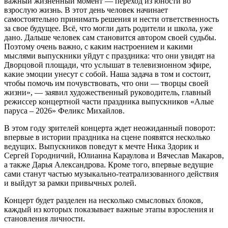
важный жизненный момент — переход из юности во
взрослую жизнь. В этот день человек начинает
самостоятельно принимать решения и нести ответственность
за свое будущее. Всё, что могли дать родители и школа, уже
дано. Дальше человек сам становится автором своей судьбы.
Поэтому очень важно, с каким настроением и какими
мыслями выпускники уйдут с праздника: что они увидят на
Дворцовой площади, что услышат в телевизионном эфире,
какие эмоции унесут с собой. Наша задача в том и состоит,
чтобы помочь им почувствовать, что они — творцы своей
жизни», — заявил художественный руководитель, главный
режиссер концертной части праздника выпускников «Алые
паруса – 2026» Феликс Михайлов.
В этом году зрителей концерта ждет неожиданный поворот:
впервые в истории праздника на сцене появятся несколько
ведущих. Выпускников поведут к мечте Ника Здорик и
Сергей Городничий, Юлианна Караулова и Вячеслав Макаров,
а также Дарья Александрова. Кроме того, впервые ведущие
сами станут частью музыкально-театрализованного действия
и выйдут за рамки привычных ролей.
Концерт будет разделен на несколько смысловых блоков,
каждый из которых показывает важные этапы взросления и
становления личности.