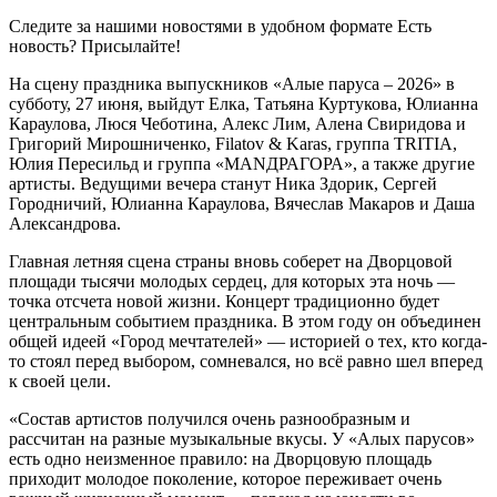
Следите за нашими новостями в удобном формате Есть
новость? Присылайте!
На сцену праздника выпускников «Алые паруса – 2026» в
субботу, 27 июня, выйдут Елка, Татьяна Куртукова, Юлианна
Караулова, Люся Чеботина, Алекс Лим, Алена Свиридова и
Григорий Мирошниченко, Filatov & Karas, группа TRITIA,
Юлия Пересильд и группа «МАNДРАГОРА», а также другие
артисты. Ведущими вечера станут Ника Здорик, Сергей
Городничий, Юлианна Караулова, Вячеслав Макаров и Даша
Александрова.
Главная летняя сцена страны вновь соберет на Дворцовой
площади тысячи молодых сердец, для которых эта ночь —
точка отсчета новой жизни. Концерт традиционно будет
центральным событием праздника. В этом году он объединен
общей идеей «Город мечтателей» — историей о тех, кто когда-
то стоял перед выбором, сомневался, но всё равно шел вперед
к своей цели.
«Состав артистов получился очень разнообразным и
рассчитан на разные музыкальные вкусы. У «Алых парусов»
есть одно неизменное правило: на Дворцовую площадь
приходит молодое поколение, которое переживает очень