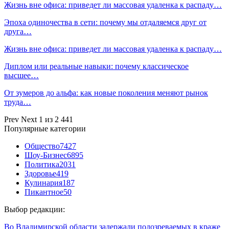
Жизнь вне офиса: приведет ли массовая удаленка к распаду…
Эпоха одиночества в сети: почему мы отдаляемся друг от
друга…
Жизнь вне офиса: приведет ли массовая удаленка к распаду…
Диплом или реальные навыки: почему классическое
высшее…
От зумеров до альфа: как новые поколения меняют рынок
труда…
Prev
Next
1 из 2 441
Популярные категории
Общество
7427
Шоу-Бизнес
6895
Политика
2031
Здоровье
419
Кулинария
187
Пикантное
50
Выбор редакции:
Во Владимирской области задержали подозреваемых в краже