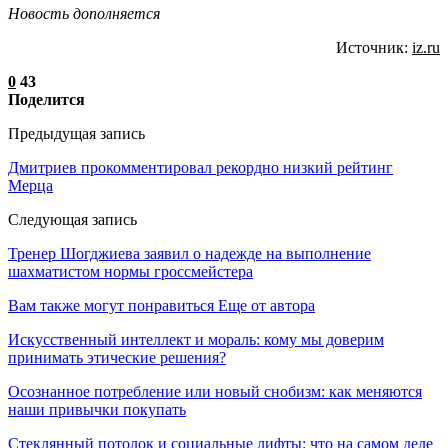
Новость дополняется
Источник:
iz.ru
0
43
Поделится
Предыдущая запись
Дмитриев прокомментировал рекордно низкий рейтинг
Мерца
Следующая запись
Тренер Шогджиева заявил о надежде на выполнение
шахматистом нормы гроссмейстера
Вам также могут понравиться
Еще от автора
Искусственный интеллект и мораль: кому мы доверим
принимать этические решения?
Осознанное потребление или новый снобизм: как меняются
наши привычки покупать
Стеклянный потолок и социальные лифты: что на самом деле