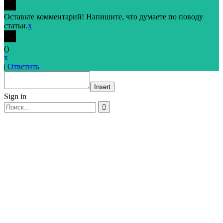
Оставьте комментарий! Напишите, что думаете по поводу
статьи.
x
(
)
x
|
Ответить
Insert
Sign in