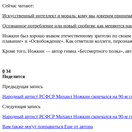
Сейчас читают:
Искусственный интеллект и мораль: кому мы доверим приним
Осознанное потребление или новый снобизм: как меняются н
Ножкин был хорошо знаком отечественному зрителю по своим 
плавание» и «Освобождение». Как отметили коллеги, персонаж
Кроме того, Ножкин — автор гимна «Бессмертного полка», авт
0
34
Поделится
Предыдущая запись
Народный артист РСФСР Михаил Ножкин скончался на 90-м г
Следующая запись
Народный артист РСФСР Михаил Ножкин скончался на 90-м г
Вам также могут понравиться
Еще от автора