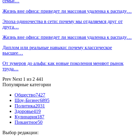
семьи…
Жизнь вне офиса: приведет ли массовая удаленка к распаду…
Эпоха одиночества в сети: почему мы отдаляемся друг от
друга…
Жизнь вне офиса: приведет ли массовая удаленка к распаду…
Диплом или реальные навыки: почему классическое
высшее…
От зумеров до альфа: как новые поколения меняют рынок
труда…
Prev
Next
1 из 2 441
Популярные категории
Общество
7427
Шоу-Бизнес
6895
Политика
2031
Здоровье
419
Кулинария
187
Пикантное
50
Выбор редакции: