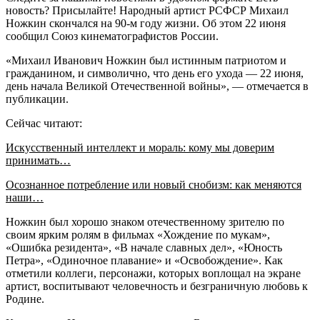
новость? Присылайте! Народный артист РСФСР Михаил
Ножкин скончался на 90-м году жизни. Об этом 22 июня
сообщил Союз кинематографистов России.
«Михаил Иванович Ножкин был истинным патриотом и
гражданином, и символично, что день его ухода — 22 июня,
день начала Великой Отечественной войны», — отмечается в
публикации.
Сейчас читают:
Искусственный интеллект и мораль: кому мы доверим
принимать…
Осознанное потребление или новый снобизм: как меняются
наши…
Ножкин был хорошо знаком отечественному зрителю по
своим ярким ролям в фильмах «Хождение по мукам»,
«Ошибка резидента», «В начале славных дел», «Юность
Петра», «Одиночное плавание» и «Освобождение». Как
отметили коллеги, персонажи, которых воплощал на экране
артист, воспитывают человечность и безграничную любовь к
Родине.