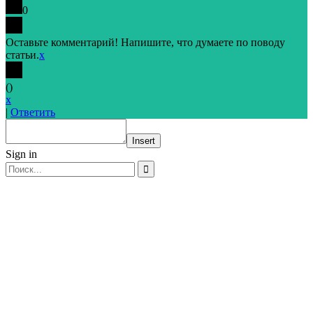
0
Оставьте комментарий! Напишите, что думаете по поводу
статьи.
x
(
)
x
|
Ответить
Insert
Sign in