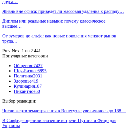
друга…
Жизнь вне офиса: приведет ли массовая удаленка к распаду…
Диплом или реальные навыки: почему классическое
высшее…
От зумеров до альфа: как новые поколения меняют рынок
труда…
Prev
Next
1 из 2 441
Популярные категории
Общество
7427
Шоу-Бизнес
6895
Политика
2031
Здоровье
419
Кулинария
187
Пикантное
50
Выбор редакции:
Число жертв землетрясения в Венесуэле увеличилось до 188…
В Совфеде оценили значение встречи Путина и Фицо для
Украины