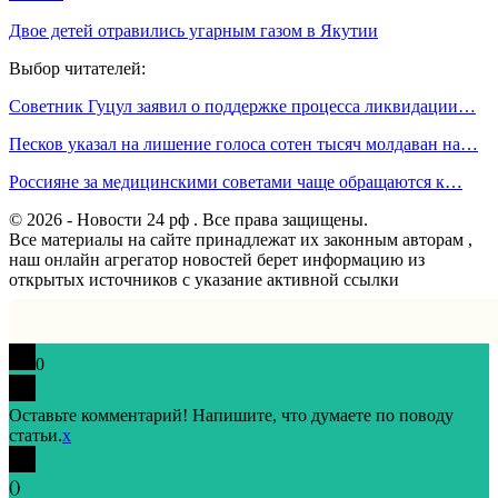
Двое детей отравились угарным газом в Якутии
Выбор читателей:
Советник Гуцул заявил о поддержке процесса ликвидации…
Песков указал на лишение голоса сотен тысяч молдаван на…
Россияне за медицинскими советами чаще обращаются к…
© 2026 - Новости 24 рф . Все права защищены.
Все материалы на сайте принадлежат их законным авторам ,
наш онлайн агрегатор новостей берет информацию из
открытых источников с указание активной ссылки
0
Оставьте комментарий! Напишите, что думаете по поводу
статьи.
x
(
)