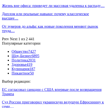
Жизнь вне офиса: приведет ли массовая удаленка к распаду…
Диплом или реальные навыки: почему классическое
высшее…
От зумеров до альфа: как новые поколения меняют рынок
труда…
Prev
Next
1 из 2 441
Популярные категории
Общество
7427
Шоу-Бизнес
6895
Политика
2031
Здоровье
419
Кулинария
187
Пикантное
50
Выбор редакции:
ЕС согласовал санкции с США впервые после возвращения
Трампа
Суд России приговорил украинскую ведущую Ефросинину к
семи…