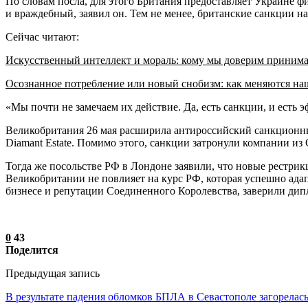
По словам посла, для этого Британия предоставляет Украине 
и враждебный, заявил он. Тем не менее, британские санкции н
Сейчас читают:
Искусственный интеллект и мораль: кому мы доверим приним
Осознанное потребление или новый снобизм: как меняются н
«Мы почти не замечаем их действие. Да, есть санкции, и есть
Великобритания 26 мая расширила антироссийский санкционны
Diamant Estate. Помимо этого, санкции затронули компании из 
Тогда же посольстве РФ в Лондоне заявили, что новые рестр
Великобритании не повлияет на курс РФ, которая успешно ада
бизнесе и репутации Соединенного Королевства, заверили дип
0
43
Поделится
Предыдущая запись
В результате падения обломков БПЛА в Севастополе загорелас