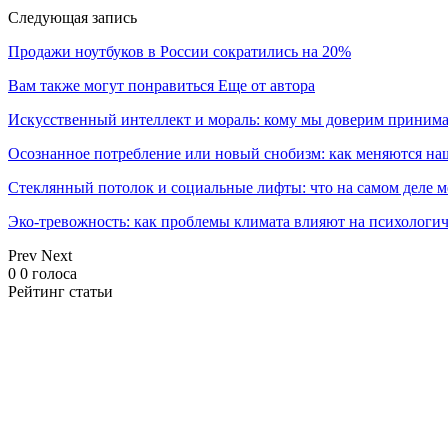
Следующая запись
Продажи ноутбуков в России сократились на 20%
Вам также могут понравиться
Еще от автора
Искусственный интеллект и мораль: кому мы доверим принима
Осознанное потребление или новый снобизм: как меняются н
Стеклянный потолок и социальные лифты: что на самом деле м
Эко-тревожность: как проблемы климата влияют на психологич
Prev
Next
0
0
голоса
Рейтинг статьи