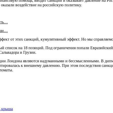
финансовую помощь, вводит санкции и оказывает давление на Р
а оказали воздействие на российскую политику.
ать…
аши…
 эффект от этих санкций, кумулятивный эффект. Но мы справляемс
й список на 18 позиций. Под ограничения попали Евразийский
Сальвадора и Грузии.
икции Лондона являются надуманными и бессмысленными. В дипм
птировалась к внешнему давлению. При этом последствия санкци
ломаты.
ь крыша