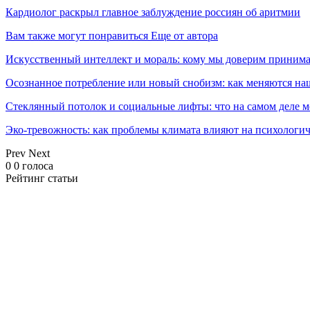
Кардиолог раскрыл главное заблуждение россиян об аритмии
Вам также могут понравиться
Еще от автора
Искусственный интеллект и мораль: кому мы доверим принима
Осознанное потребление или новый снобизм: как меняются н
Стеклянный потолок и социальные лифты: что на самом деле м
Эко-тревожность: как проблемы климата влияют на психологич
Prev
Next
0
0
голоса
Рейтинг статьи