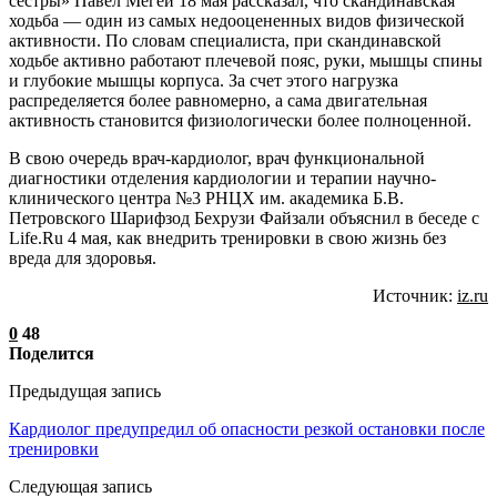
сестры» Павел Мегей 18 мая рассказал, что скандинавская
ходьба — один из самых недооцененных видов физической
активности. По словам специалиста, при скандинавской
ходьбе активно работают плечевой пояс, руки, мышцы спины
и глубокие мышцы корпуса. За счет этого нагрузка
распределяется более равномерно, а сама двигательная
активность становится физиологически более полноценной.
В свою очередь врач-кардиолог, врач функциональной
диагностики отделения кардиологии и терапии научно-
клинического центра №3 РНЦХ им. академика Б.В.
Петровского Шарифзод Бехрузи Файзали объяснил в беседе с
Life.Ru 4 мая, как внедрить тренировки в свою жизнь без
вреда для здоровья.
Источник:
iz.ru
0
48
Поделится
Предыдущая запись
Кардиолог предупредил об опасности резкой остановки после
тренировки
Следующая запись