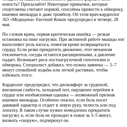
новость? Присылайте! Некоторые привычки, которые
спортсмены считают нормой, способны привести к обмороку,
ишемии миокарда и даже тромбозу. Об этом врач-кардиолог
АО «Медицина» Евгений Кокин предупредил в четверг, 28
мая.
По словам врача, первая критическая ошибка — резкая
остановка на пике нагрузки. При активной работе мышцы ног
выполняют роль насоса, помогая крови возвращаться к
сердцу. Если резко прекратить движение, этот механизм
отключается, сосуды остаются расширенными, а давление
падает. Возникает риск постнагрузочной гипотензии и
обморока. Специалист добавил, что нужна заминка — 5–7
минут спокойной ходьбы или легкой растяжки, чтобы
избежать этого.
Кардиолог предупредил, что дискомфорт за грудиной,
внезапная слабость, холодный пот, ощущение перебоев в
сердце или необъяснимая одышка — возможный признак
ишемии миокарда. Особенно опасно, если боль носит
давящий характер и отдает в левую руку, челюсть или под
лопатку. В таком случае нужно немедленно прекратить
нагрузку и, если боль не проходит в покое за 3–5 минут,
вызвать «скорую», подчеркнул он.