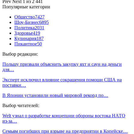
Prev
Next
1 из 2 441
Популярные категории
Общество
7427
Шоу-Бизнес
6895
Политика
2031
Здоровье
419
Кулинария
187
Пикантное
50
Выбор редакции:
Польшу призвали объяснить закупку яхт и саун на деньги
для…
Эксперт исключил влияние сокращения помощи США на
поставки…
В Японии установили новый мировой рекорд по…
Выбор читателей:
Welt узнал о разработке концепции обороны востока НАТО
из-за…
Семьям погибших при взрыве на предприятии в Копейске…