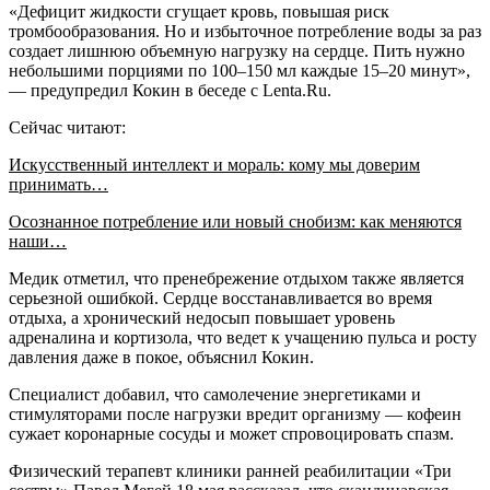
«Дефицит жидкости сгущает кровь, повышая риск
тромбообразования. Но и избыточное потребление воды за раз
создает лишнюю объемную нагрузку на сердце. Пить нужно
небольшими порциями по 100–150 мл каждые 15–20 минут»,
— предупредил Кокин в беседе с Lenta.Ru.
Сейчас читают:
Искусственный интеллект и мораль: кому мы доверим
принимать…
Осознанное потребление или новый снобизм: как меняются
наши…
Медик отметил, что пренебрежение отдыхом также является
серьезной ошибкой. Сердце восстанавливается во время
отдыха, а хронический недосып повышает уровень
адреналина и кортизола, что ведет к учащению пульса и росту
давления даже в покое, объяснил Кокин.
Специалист добавил, что самолечение энергетиками и
стимуляторами после нагрузки вредит организму — кофеин
сужает коронарные сосуды и может спровоцировать спазм.
Физический терапевт клиники ранней реабилитации «Три