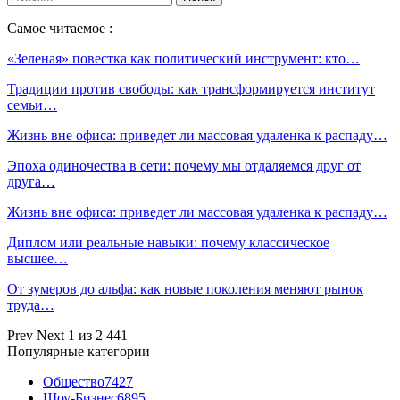
Самое читаемое :
«Зеленая» повестка как политический инструмент: кто…
Традиции против свободы: как трансформируется институт
семьи…
Жизнь вне офиса: приведет ли массовая удаленка к распаду…
Эпоха одиночества в сети: почему мы отдаляемся друг от
друга…
Жизнь вне офиса: приведет ли массовая удаленка к распаду…
Диплом или реальные навыки: почему классическое
высшее…
От зумеров до альфа: как новые поколения меняют рынок
труда…
Prev
Next
1 из 2 441
Популярные категории
Общество
7427
Шоу-Бизнес
6895