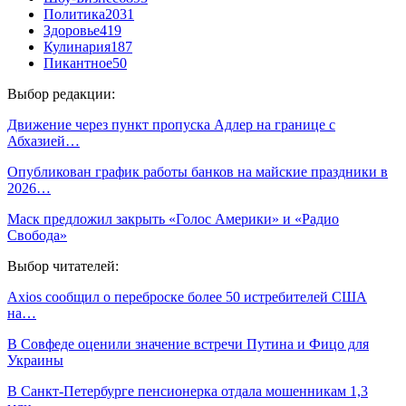
Политика
2031
Здоровье
419
Кулинария
187
Пикантное
50
Выбор редакции:
Движение через пункт пропуска Адлер на границе с
Абхазией…
Опубликован график работы банков на майские праздники в
2026…
Маск предложил закрыть «Голос Америки» и «Радио
Свобода»
Выбор читателей:
Axios сообщил о переброске более 50 истребителей США
на…
В Совфеде оценили значение встречи Путина и Фицо для
Украины
В Санкт-Петербурге пенсионерка отдала мошенникам 1,3