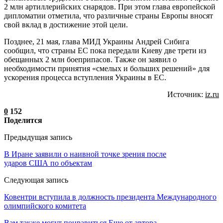
2 млн артиллерийских снарядов. При этом глава европейской
дипломатии отметила, что различные страны Европы вносят
свой вклад в достижение этой цели.
Позднее, 21 мая, глава МИД Украины Андрей Сибига
сообщил, что страны ЕС пока передали Киеву две трети из
обещанных 2 млн боеприпасов. Также он заявил о
необходимости принятия «смелых и больших решений» для
ускорения процесса вступления Украины в ЕС.
Источник:
iz.ru
0
152
Поделится
Предыдущая запись
В Иране заявили о наивной точке зрения после
ударов США по объектам
Следующая запись
Ковентри вступила в должность президента Международного
олимпийского комитета
Вам также могут понравиться
Еще от автора