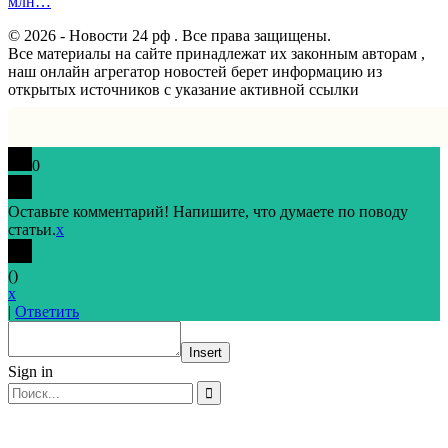
млн…
© 2026 - Новости 24 рф . Все права защищены.
Все материалы на сайте принадлежат их законным авторам ,
наш онлайн агрегатор новостей берет информацию из
открытых источников с указание активной ссылки
0
Оставьте комментарий! Напишите, что думаете по поводу
статьи.
x
(
)
x
|
Ответить
Insert
Sign in