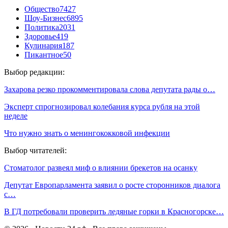
Общество
7427
Шоу-Бизнес
6895
Политика
2031
Здоровье
419
Кулинария
187
Пикантное
50
Выбор редакции:
Захарова резко прокомментировала слова депутата рады о…
Эксперт спрогнозировал колебания курса рубля на этой
неделе
Что нужно знать о менингококковой инфекции
Выбор читателей:
Стоматолог развеял миф о влиянии брекетов на осанку
Депутат Европарламента заявил о росте сторонников диалога
с…
В ГД потребовали проверить ледяные горки в Красногорске…