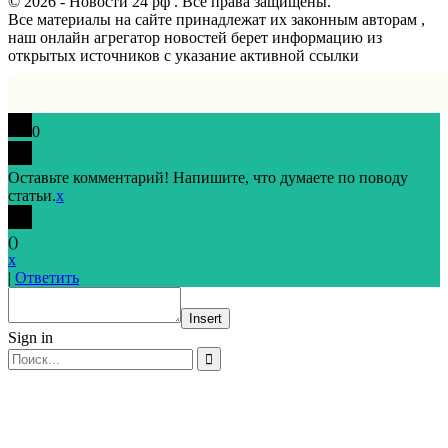
© 2026 - Новости 24 рф . Все права защищены.
Все материалы на сайте принадлежат их законным авторам ,
наш онлайн агрегатор новостей берет информацию из
открытых источников с указание активной ссылки
0
Оставьте комментарий! Напишите, что думаете по поводу
статьи.
x
(
)
x
|
Ответить
Insert
Sign in