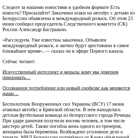
Следите за нашими новостями в удобном формате Есть
новость? Присылайте! Заказчики атаки на автобус с детьми из
Белоруссии объявлены в международный розыск. Об этом 23
июня сообщил председатель Следственного комитета (СК)
России Александр Бастрыкин.
«Расследуем. Уже известны заказчики. Объявлен
международный розыск, и заочно будут арестованы в самое
ближайшее время», — сказал он в эфире Первого канала.
Сейчас читают:
Искусственный интеллект и мораль: кому мы доверим
принимать…
Осознанное потребление или новый снобизм: как меняются
наши…
Беспилотник Вооруженных сил Украины (ВСУ) 17 июня
атаковал автобус в Брянской области. В нем находилась
детская футбольная команда из белорусского города Речицы.
При ударе ранения получили восемь человек, в том числе
шестеро детей. Также погибла жена одного из тренеров,
женщина была беременна. Возбуждено уголовное дело о
теракте. МИД Белоруссии потребовал от Киева объяснений