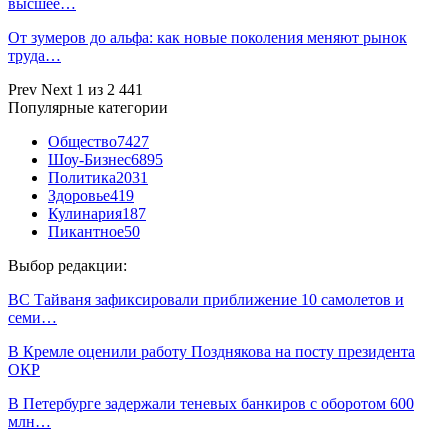
высшее…
От зумеров до альфа: как новые поколения меняют рынок
труда…
Prev
Next
1 из 2 441
Популярные категории
Общество
7427
Шоу-Бизнес
6895
Политика
2031
Здоровье
419
Кулинария
187
Пикантное
50
Выбор редакции:
ВС Тайваня зафиксировали приближение 10 самолетов и
семи…
В Кремле оценили работу Позднякова на посту президента
ОКР
В Петербурге задержали теневых банкиров с оборотом 600
млн…