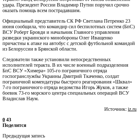
удара. Президент России Владимир Путин поручил срочно
оказать помощь всем пострадавшим.
Официальный представитель СК РФ Светлана Петренко 23
июня сообщила, что командир сил беспилотных систем (БпС)
ВСУ Роберт Бровди и начальник Главного управления
разведки украинского минобороны Олег Иващенко
причастны к атаке на автобус с детской футбольной командой
из Белоруссии в Брянской области.
Следователи также установили непосредственных
исполнителей теракта. В их числе военный подразделения
БпС ВСУ «Химера» 105-го пограничного отряда
госпогранслужбы Украины Дмитрий Ткаченко, солдат
пограничной комендатуры быстрого реагирования «Шквал»
7-го пограничного отряда ведомства Игорь Жуков, а также
боевик 73-го морского центра специальных операций ВСУ
Владислав Наум.
Источник:
iz.ru
0
43
Поделится
Предыдущая запись