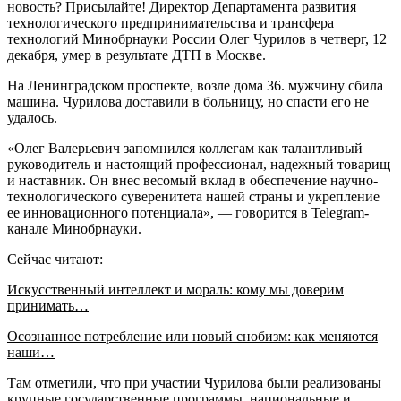
новость? Присылайте! Директор Департамента развития
технологического предпринимательства и трансфера
технологий Минобрнауки России Олег Чурилов в четверг, 12
декабря, умер в результате ДТП в Москве.
На Ленинградском проспекте, возле дома 36. мужчину сбила
машина. Чурилова доставили в больницу, но спасти его не
удалось.
«Олег Валерьевич запомнился коллегам как талантливый
руководитель и настоящий профессионал, надежный товарищ
и наставник. Он внес весомый вклад в обеспечение научно-
технологического суверенитета нашей страны и укрепление
ее инновационного потенциала», — говорится в Telegram-
канале Минобрнауки.
Сейчас читают:
Искусственный интеллект и мораль: кому мы доверим
принимать…
Осознанное потребление или новый снобизм: как меняются
наши…
Там отметили, что при участии Чурилова были реализованы
крупные государственные программы, национальные и