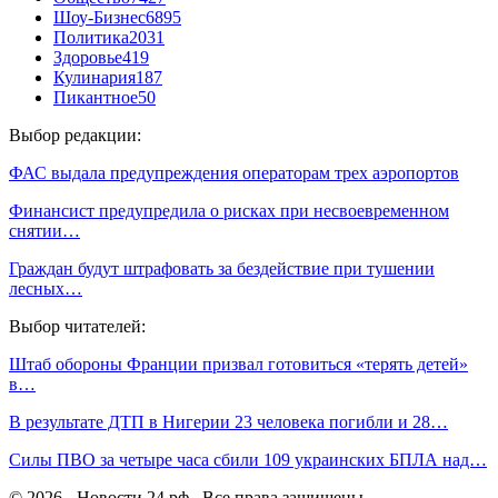
Шоу-Бизнес
6895
Политика
2031
Здоровье
419
Кулинария
187
Пикантное
50
Выбор редакции:
ФАС выдала предупреждения операторам трех аэропортов
Финансист предупредила о рисках при несвоевременном
снятии…
Граждан будут штрафовать за бездействие при тушении
лесных…
Выбор читателей:
Штаб обороны Франции призвал готовиться «терять детей»
в…
В результате ДТП в Нигерии 23 человека погибли и 28…
Силы ПВО за четыре часа сбили 109 украинских БПЛА над…
© 2026 - Новости 24 рф . Все права защищены.