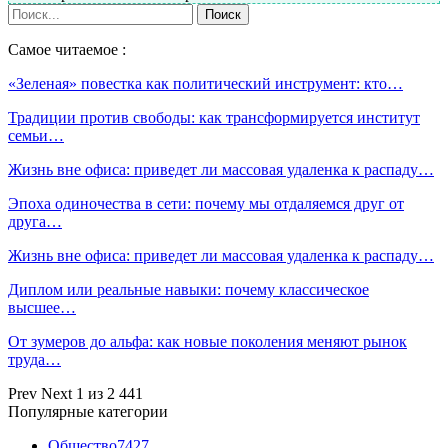
Самое читаемое :
«Зеленая» повестка как политический инструмент: кто…
Традиции против свободы: как трансформируется институт
семьи…
Жизнь вне офиса: приведет ли массовая удаленка к распаду…
Эпоха одиночества в сети: почему мы отдаляемся друг от
друга…
Жизнь вне офиса: приведет ли массовая удаленка к распаду…
Диплом или реальные навыки: почему классическое
высшее…
От зумеров до альфа: как новые поколения меняют рынок
труда…
Prev
Next
1 из 2 441
Популярные категории
Общество
7427