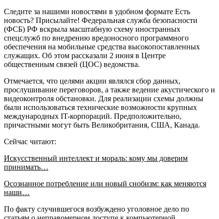
Следите за нашими новостями в удобном формате Есть
новость? Присылайте! Федеральная служба безопасности
(ФСБ) РФ вскрыла масштабную схему иностранных
спецслужб по внедрению вредоносного программного
обеспечения на мобильные средства высокопоставленных
служащих. Об этом рассказали 2 июня в Центре
общественным связей (ЦОС) ведомства.
Отмечается, что целями акции являлся сбор данных,
прослушивание переговоров, а также ведение акустического и
видеоконтроля обстановки. Для реализации схемы должны
были использоваться технические возможности крупных
международных IT-корпораций. Предположительно,
причастными могут быть Великобритания, США, Канада.
Сейчас читают:
Искусственный интеллект и мораль: кому мы доверим
принимать…
Осознанное потребление или новый снобизм: как меняются
наши…
По факту случившегося возбуждено уголовное дело по
статьям о неправомерном доступе к компьютерной