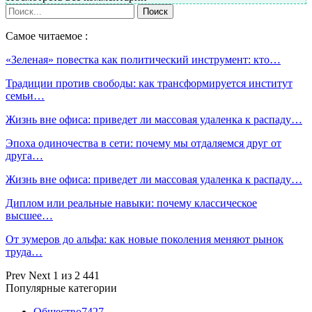
Самое читаемое :
«Зеленая» повестка как политический инструмент: кто…
Традиции против свободы: как трансформируется институт
семьи…
Жизнь вне офиса: приведет ли массовая удаленка к распаду…
Эпоха одиночества в сети: почему мы отдаляемся друг от
друга…
Жизнь вне офиса: приведет ли массовая удаленка к распаду…
Диплом или реальные навыки: почему классическое
высшее…
От зумеров до альфа: как новые поколения меняют рынок
труда…
Prev
Next
1 из 2 441
Популярные категории
Общество
7427