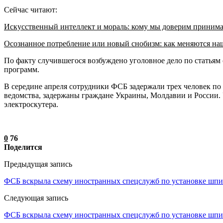
Сейчас читают:
Искусственный интеллект и мораль: кому мы доверим приним
Осознанное потребление или новый снобизм: как меняются н
По факту случившегося возбуждено уголовное дело по статьям
программ.
В середине апреля сотрудники ФСБ задержали трех человек п
ведомства, задержаны граждане Украины, Молдавии и России. 
электроскутера.
0
76
Поделится
Предыдущая запись
ФСБ вскрыла схему иностранных спецслужб по установке шп
Следующая запись
ФСБ вскрыла схему иностранных спецслужб по установке шп