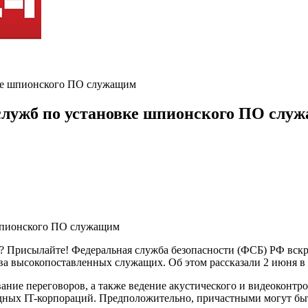
ке шпионского ПО служащим
служб по установке шпионского ПО слу
ь? Присылайте! Федеральная служба безопасности (ФСБ) РФ вс
ва высокопоставленных служащих. Об этом рассказали 2 июня в
вание переговоров, а также ведение акустического и видеоконт
дных IT-корпораций. Предположительно, причастными могут бы