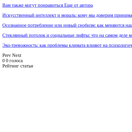
Вам также могут понравиться
Еще от автора
Искусственный интеллект и мораль: кому мы доверим принима
Осознанное потребление или новый снобизм: как меняются н
Стеклянный потолок и социальные лифты: что на самом деле м
Эко-тревожность: как проблемы климата влияют на психологич
Prev
Next
0
0
голоса
Рейтинг статьи