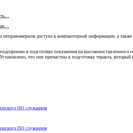
ать…
аши…
 о неправомерном доступе к компьютерной информации, а также
о подозрению в подготовке покушения на высокопоставленного 
Установлено, что они причастны к подготовке теракта, который
ионского ПО служащим
ионского ПО служащим